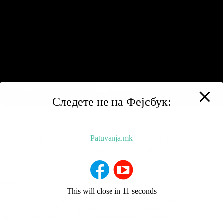
Следете не на Фејсбук:
Patuvanja.mk
BALKAN TRIP
НИЗ МАКЕДОНИЈА
РЕСТОРАНИ
ХОТЕЛИ
За Нас
This will close in
10
seconds
Добредојдовте на мојот блог за патувања! Ве носам на
патување на култура, храна, атракции и авантура.
Придружете ми се додека го истражуваме светот заедно!