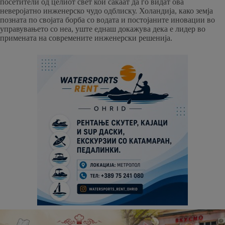
посетители од целиот свет кои сакаат да го видат ова
неверојатно инженерско чудо одблиску. Холандија, како земја
позната по својата борба со водата и постојаните иновации во
управувањето со неа, уште еднаш докажува дека е лидер во
примената на современите инженерски решенија.