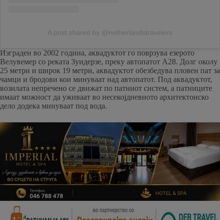
A post shared by @netherlandstravelers
Изграден во 2002 година, аквадуктот го поврзува езерото
Велувемер со реката Зуидерзе, преку автопатот А28. Долг околу
25 метри и широк 19 метри, аквадуктот обезбедува пловен пат за
чамци и бродови кои минуваат над автопатот. Под аквадуктот,
возилата непречено се движат по патниот систем, а патниците
имаат можност да уживаат во несекојдневното архитектонско
дело додека минуваат под вода.