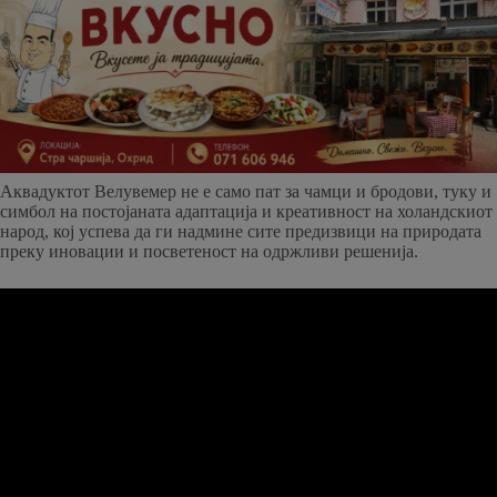
Аквадуктот Велувемер не е само пат за чамци и бродови, туку и
симбол на постојаната адаптација и креативност на холандскиот
народ, кој успева да ги надмине сите предизвици на природата
преку иновации и посветеност на одржливи решенија.