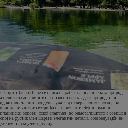
Ресортот Јасна Шале се наоѓа на работ на недопрената природа,
а целото одморалиште е изградено во склад со природата и
одржливоста, што воодушевува. Од неверојатниот поглед на
кристално чистото езеро Јасна и околните бујни шуми и
планински врвови, секој апартман во одморалиштето е совршен
спој на рустикален шарм и елегантни детали, обезбедувајќи ви
удобен и луксузен престој.