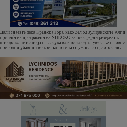
Дали знаевте дека Крањска Гора, како дел од Јулијанските Алпи,
припаѓа на програмата на УНЕСКО за биосферни резервати,
што дополнително ја нагласува важноста од зачувување на овие
природни убавини во кои навистина се ужива со целото срце.