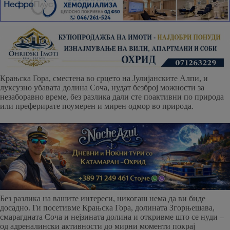
Крањска Гора, сместена во срцето на Јулијанските Алпи, и
луксузно убавата долина Соча, нудат безброј можности за
незаборавно време, без разлика дали сте поактивни по природа
или преферирате поумерен и мирен одмор во природа.
Без разлика на вашите интереси, никогаш нема да ви биде
досадно. Ги посетивме Крањска Гора, долината Згорњешава,
смарагдната Соча и нејзината долина и откривме што се нуди –
од адреналински активности до мирни моменти покрај