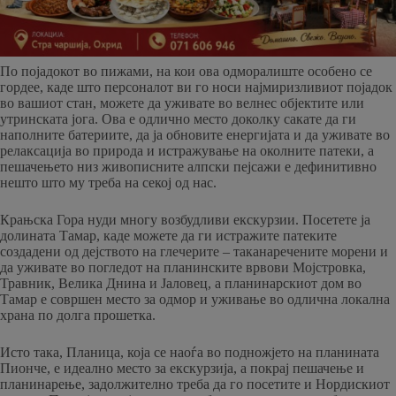
По појадокот во пижами, на кои ова одморалиште особено се
гордее, каде што персоналот ви го носи најмиризливиот појадок
во вашиот стан, можете да уживате во велнес објектите или
утринската јога. Ова е одлично место доколку сакате да ги
наполните батериите, да ја обновите енергијата и да уживате во
релаксација во природа и истражување на околните патеки, а
пешачењето низ живописните алпски пејсажи е дефинитивно
нешто што му треба на секој од нас.
Крањска Гора нуди многу возбудливи екскурзии. Посетете ја
долината Тамар, каде можете да ги истражите патеките
создадени од дејството на глечерите – таканаречените морени и
да уживате во погледот на планинските врвови Мојстровка,
Травник, Велика Днина и Јаловец, а планинарскиот дом во
Тамар е совршен место за одмор и уживање во одлична локална
храна по долга прошетка.
Исто така, Планица, која се наоѓа во подножјето на планината
Пионче, е идеално место за екскурзија, а покрај пешачење и
планинарење, задолжително треба да го посетите и Нордискиот