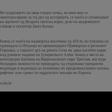
Во подножјето на оваа гледна точка, за оние кои се
заинтересирани за тој дел од историјата, се наоѓа и споменикот
на жртвите од Втората светска војна, дело на академскиот
сликар и скулптор Јанез Бољка.
Бовец се наоѓа на надморска височина од 454 m, во близина на
границата со Италија во провинцијата Приморска и регионот
Горишка, а горниот дел на реката Соча му дава посебен шарм
под јужните падини на Јулијанските Алпи. Бовец е место во
непосредна близина на Националниот парк Триглав, кој нуди
бескрајни можности во природата, од откривање прекрасни
водопади и водопади до пешачење по предизвикувачки патеки,
рафтинг или одење по најдолгиот зиплајн во Европа.
wish.hr