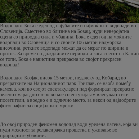
Водопадот Бока е еден од најубавите и најмоќните водопади во
Словенија. Сместено во близина на Бовац, нуди неверојатна
сцена со природна сила и убавина. Бока е еден од најмоќните
водопади во Словенија и со своите 106 метри надморска
височина, ретките водопади можат да се мерат по ширина и
проток. За време на дождливите периоди и кога снегот на Канин
се топи, Бока е навистина прекрасна во својот прекрасен
водопад!
Водопадот Козјак, висок 15 метри, недалеку од Кобарид во
прегратките на Националниот парк Триглав, се наоѓа помеѓу
камења, кои во својот спектакуларен пад формираат прекрасно
зелено смарагдно езеро во кое со ентузијазам влегуваат сите
посетители, а воедно е и одлично место. за некои од најдобрите
фотографии за социјалните мрежи.
До овој природен феномен водопад води уредена патека, која ви
нуди можност за релаксирачка прошетка и уживање во
природните убавини.