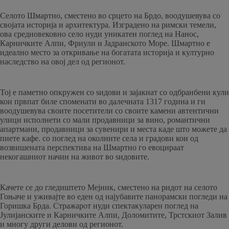
Селото Шмартно, сместено во срцето на Брдо, воодушевува со
својата историја и архитектура. Изградено на римски темели,
ова средновековно село нуди уникатен поглед на Нанос,
Карничките Алпи, Фриули и Јадранското Море. Шмартно е
идеално место за откривање на богатата историја и културно
наследство на овој дел од регионот.
Тој е паметно опкружен со ѕидови и зајакнат со одбранбени кули
кои првпат биле споменати во далечната 1317 година и ги
воодушевува своите посетители со своите камени автентични
улици исполнети со мали продавници за вино, романтични
апартмани, продавници за сувенири и места каде што можете да
пиете кафе. со поглед на околните села и градови кои од
возвишената перспектива на Шмартно го евоцираат
некогашниот начин на живот во ѕидовите.
Качете се до гледиштето Мејник, сместено на ридот на селото
Гоњаче и уживајте во еден од најубавите панорамски погледи на
Горишка Брда. Стражарот нуди спектакуларен поглед на
Јулијанските и Карничките Алпи, Доломитите, Трстскиот Залив
и многу други делови од регионот.