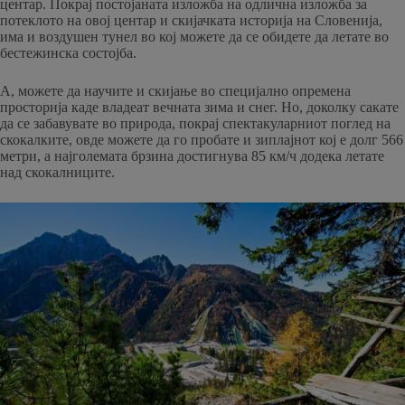
центар. Покрај постојаната изложба на одлична изложба за
потеклото на овој центар и скијачката историја на Словенија,
има и воздушен тунел во кој можете да се обидете да летате во
бестежинска состојба.
А, можете да научите и скијање во специјално опремена
просторија каде владеат вечната зима и снег. Но, доколку сакате
да се забавувате во природа, покрај спектакуларниот поглед на
скокалките, овде можете да го пробате и зиплајнот кој е долг 566
метри, а најголемата брзина достигнува 85 км/ч додека летате
над скокалниците.