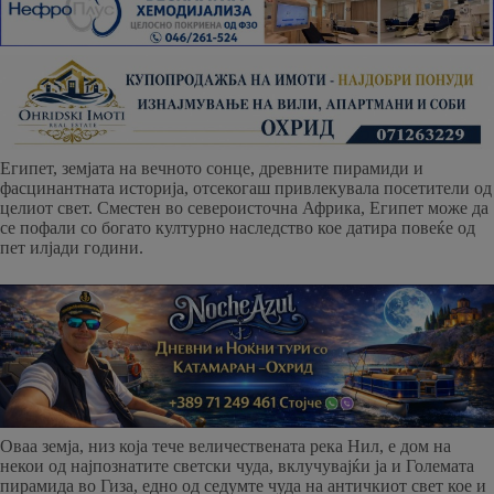
Египет, земјата на вечното сонце, древните пирамиди и
фасцинантната историја, отсекогаш привлекувала посетители од
целиот свет. Сместен во североисточна Африка, Египет може да
се пофали со богато културно наследство кое датира повеќе од
пет илјади години.
Оваа земја, низ која тече величествената река Нил, е дом на
некои од најпознатите светски чуда, вклучувајќи ја и Големата
пирамида во Гиза, едно од седумте чуда на античкиот свет кое и