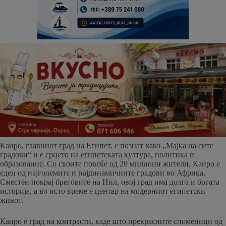
Каиро, главниот град на Египет, е познат како „Мајка на сите
градови“ и е срцето на египетската култура, политика и
образование. Со своите повеќе од 20 милиони жители, Каиро е
еден од најголемите и најдинамичните градови во Африка.
Сместен покрај бреговите на Нил, овој град има долга и богата
историја, а во исто време е центар на модерниот египетски
живот.
Каиро е град на контрасти, каде што прекрасните споменици од