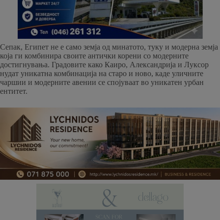
Сепак, Египет не е само земја од минатото, туку и модерна земја
која ги комбинира своите антички корени со модерните
достигнувања. Градовите како Каиро, Александрија и Луксор
нудат уникатна комбинација на старо и ново, каде уличните
чаршии и модерните авении се спојуваат во уникатен урбан
ентитет.