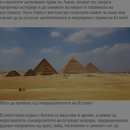
го посетите античкиот храм на Амон, познат по својата
пророчка историја и да уживате во мирот и тишината на
пустината. Siwa Oasis е вистински скапоцен камен за оние кои
сакаат да ја искусат автентичната и недопрена страна на Египет.
Што да пробате од специјалитетите во Египет
Египетската кујна е богата со вкусови и ароми, а некои од
најпознатите специјалитети вклучуваат кошари, традиционално
јадење направено од ориз, леќа, тестенини и зачинет сос од