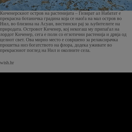
Киченерскиот остров на растенијата – Гизират ал Набатат е
прекрасна ботаничка градина која се наоѓа на мал остров во
Нил, во близина на Асуан, вистински рај за љубителите на
природата. Островот Киченер, кој некогаш му припаѓал на
лордот Киченер, сега е полн со егзотични растенија и дрвја од
целиот свет. Ова мирно место е совршено за релаксирачка
прошетка низ богатството на флора, додека уживате во
прекрасниот поглед на Нил и околните села.
wish.hr