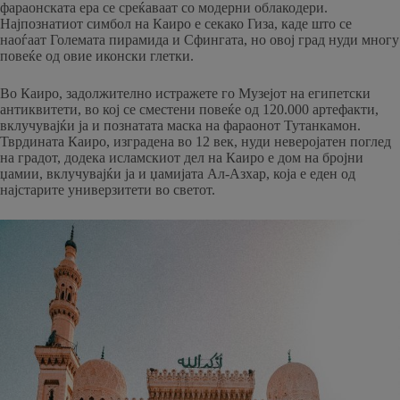
фараонската ера се среќаваат со модерни облакодери.
Најпознатиот симбол на Каиро е секако Гиза, каде што се
наоѓаат Големата пирамида и Сфингата, но овој град нуди многу
повеќе од овие иконски глетки.
Во Каиро, задолжително истражете го Музејот на египетски
антиквитети, во кој се сместени повеќе од 120.000 артефакти,
вклучувајќи ја и познатата маска на фараонот Тутанкамон.
Тврдината Каиро, изградена во 12 век, нуди неверојатен поглед
на градот, додека исламскиот дел на Каиро е дом на бројни
џамии, вклучувајќи ја и џамијата Ал-Азхар, која е еден од
најстарите универзитети во светот.