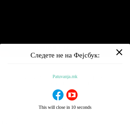
Следете не на Фејсбук:
Patuvanja.mk
BALKAN TRIP
НИЗ МАКЕДОНИЈА
РЕСТОРАНИ
ХОТЕЛИ
За Нас
This will close in
9
seconds
Добредојдовте на мојот блог за патувања! Ве носам на
патување на култура, храна, атракции и авантура.
Придружете ми се додека го истражуваме светот заедно!
Copyright © 2026 - Created by iDev.mk