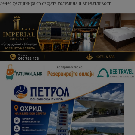
денес фасцинира со својата големина и впечатливост.