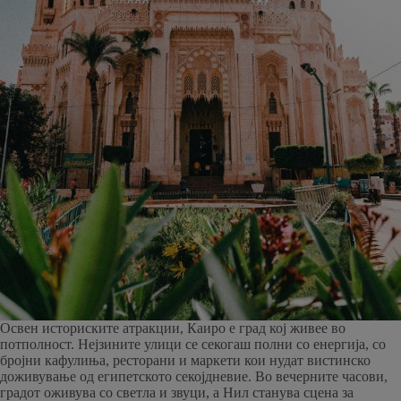
Освен историските атракции, Каиро е град кој живее во
потполност. Нејзините улици се секогаш полни со енергија, со
бројни кафулиња, ресторани и маркети кои нудат вистинско
доживување од египетското секојдневие. Во вечерните часови,
градот оживува со светла и звуци, а Нил станува сцена за