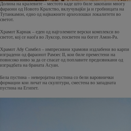
Долина на кралевите – местото каде што биле закопани многу
фараони од Новото Кралство, вклучувајќи ја и гробницата на
Тутанкамон, едно од најважните археолошки локалитети во
светот.
Храмот Карнак – еден од најголемите верски комплекси во
светот, кој се наоѓа во Луксор, посветен на богот Амон-Ра.
Храмот Абу Симбел – импресивни храмови издлабени во карпи
изградени од фараонот Рамзес II, кои биле преместени на
повисоко ниво за да се спасат од поплавите предизвикани од
изградбата на браната Асуан.
Бела пустина – неверојатна пустина со бели варовнички
формации кои личат на скулптури, сместена во западната
пустина на Египет.