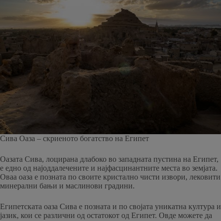
Сива Оаза – скриеното богатство на Египет
Оазата Сива, лоцирана длабоко во западната пустина на Египет,
е едно од најоддалечените и најфасцинантните места во земјата.
Оваа оаза е позната по своите кристално чисти извори, лековити
минерални бањи и маслинови градини.
Египетската оаза Сива е позната и по својата уникатна култура и
јазик, кои се различни од остатокот од Египет. Овде можете да