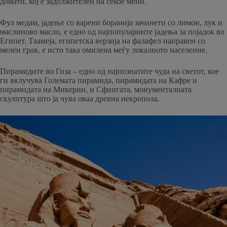
домати, кој е задолжителен на секое мени.
Фул медам, јадење со варени боранија зачинети со лимон, лук и
маслиново масло, е едно од најпопуларните јадења за појадок во
Египет. Таамеја, египетска верзија на фалафел направен со
мелен грав, е исто така омилена меѓу локалното население.
Пирамидите во Гиза – едно од најпознатите чуда на светот, кое
ги вклучува Големата пирамида, пирамидата на Кафре и
пирамидата на Микерин, и Сфингата, монументалната
скулптура што ја чува оваа древна некропола.