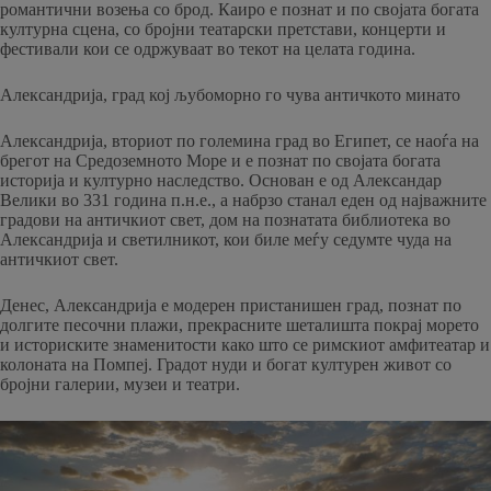
романтични возења со брод. Каиро е познат и по својата богата
културна сцена, со бројни театарски претстави, концерти и
фестивали кои се одржуваат во текот на целата година.
Александрија, град кој љубоморно го чува античкото минато
Александрија, вториот по големина град во Египет, се наоѓа на
брегот на Средоземното Море и е познат по својата богата
историја и културно наследство. Основан е од Александар
Велики во 331 година п.н.е., а набрзо станал еден од најважните
градови на античкиот свет, дом на познатата библиотека во
Александрија и светилникот, кои биле меѓу седумте чуда на
античкиот свет.
Денес, Александрија е модерен пристанишен град, познат по
долгите песочни плажи, прекрасните шеталишта покрај морето
и историските знаменитости како што се римскиот амфитеатар и
колоната на Помпеј. Градот нуди и богат културен живот со
бројни галерии, музеи и театри.