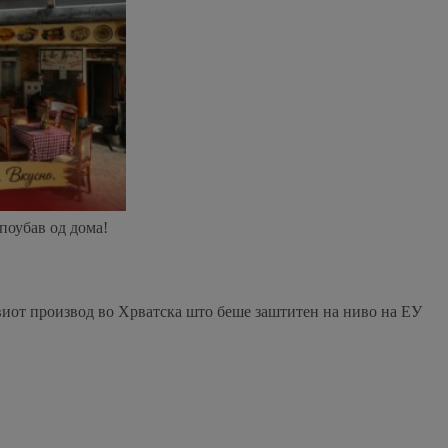
 поубав од дома!
рвиот производ во Хрватска што беше заштитен на ниво на ЕУ