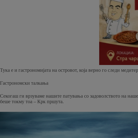
Тука е и гастрономијата на островот, која верно го следи медит
Гастрономски талкања
Секогаш ги врзуваме нашите патувања со задоволството на наше
беше токму тоа – Крк пршута.