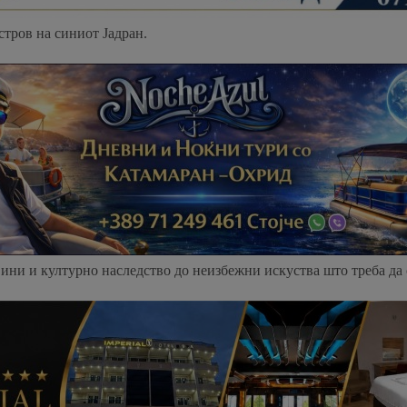
стров на синиот Јадран.
ни и културно наследство до неизбежни искуства што треба да с