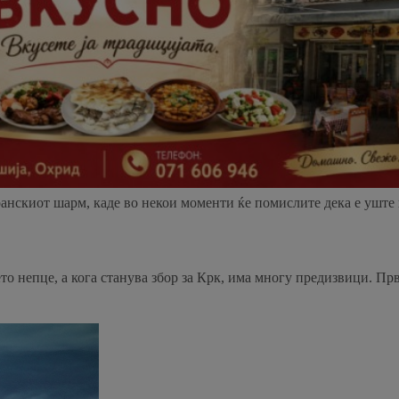
еранскиот шарм, каде во некои моменти ќе помислите дека е уште
то непце, а кога станува збор за Крк, има многу предизвици. П