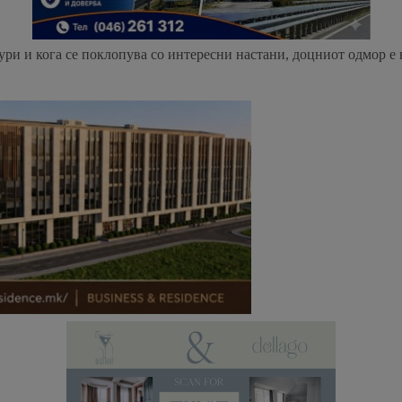
дури и кога се поклопува со интересни настани, доцниот одмор е