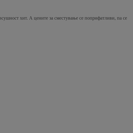
 всушност хит. А цените за сместување се поприфатливи, па се