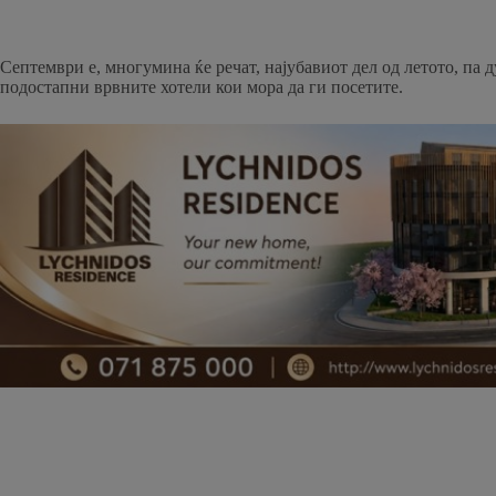
Септември е, многумина ќе речат, најубавиот дел од летото, па 
подостапни врвните хотели кои мора да ги посетите.