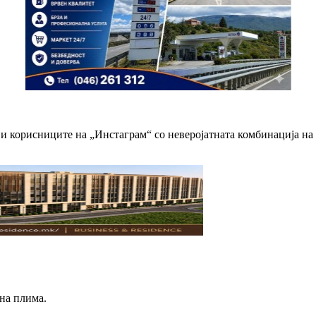
и корисниците на „Инстаграм“ со неверојатната комбинација на 
на плима.