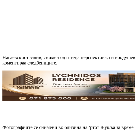
Нагаевскиот залив, снимен од птичја перспектива, ги воодушев
коментираа следбениците.
Фотографиите се снимени во близина на ‘ртот Њукља за време 