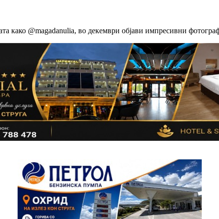
ата како @magadanulia, во декември објави импресивни фотогра