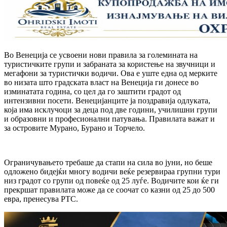
Во Венеција се усвоени нови правила за големината на
туристичките групи и забраната за користење на звучници и
мегафони за туристички водичи. Ова е уште една од мерките
во низата што градската власт на Венеција ги донесе во
изминатата година, со цел да го заштити градот од
интензивни посети. Венецијанците ја поздравија одлуката,
која има исклучоци за деца под две години, училишни групи
и образовни и професионални патувања. Правилата важат и
за островите Мурано, Бурано и Торчело.
Ограничувањето требаше да стапи на сила во јуни, но беше
одложено бидејќи многу водичи веќе резервираа групни тури
низ градот со групи од повеќе од 25 луѓе. Водичите кои ќе ги
прекршат правилата може да се соочат со казни од 25 до 500
евра, пренесува РТС.