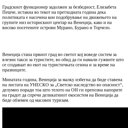
Градскиот функционер задолжен за безбедност, Елизабета
Пешче, истакна во текот на претходната година дека
политиката е насочена кон подобрување на движењето на
групите низ историскиот центар на Венеција, како и на
високо посетените острови Мурано, Бурано и Торчело.
Венеција стана првиот град во светот кој воведе систем за
влезни такси за туристите, во обид да ги намали гужвите што
се создаваат во екот на туристичката сезона и за време на
празниците.
Минатата година, Венеција за малку избегна да биде ставена
на листата на УНЕСКО за „Светско наследство во опасност“,
делумно поради тоа што телото на ОН ги препозна напорите
на градот да спречи деликатниот екосистем на Венеција да
биде обземен од масовен туризам.