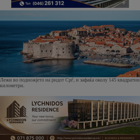
Лежи во подножјето на ридот Срѓ, и зафаќа околу 145 квадратни
километри.