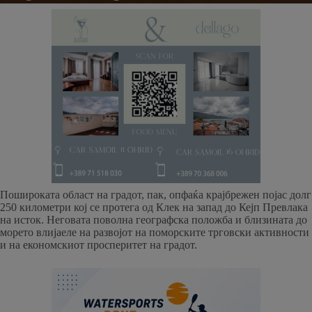
Пошироката област на градот, пак, опфаќа крајбрежен појас долг
250 километри кој се протега од Клек на запад до Кејп Превлака
на исток. Неговата поволна географска положба и близината до
морето влијаеле на развојот на поморските трговски активности
и на економскиот просперитет на градот.