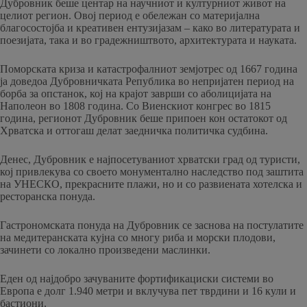
Дубровник беше центар на научниот и културниот живот на
целиот регион. Овој период е обележан со материјална
благосостојба и креативен ентузијазам – како во литературата и
поезијата, така и во градежништвото, архитектурата и науката.
Поморската криза и катастрофалниот земјотрес од 1667 година
ја доведоа Дубровничката Република во непријатен период на
борба за опстанок, кој на крајот заврши со аболицијата на
Наполеон во 1808 година. Со Виенскиот конгрес во 1815
година, регионот Дубровник беше припоен кон остатокот од
Хрватска и оттогаш делат заедничка политичка судбина.
Денес, Дубровник е најпосетуваниот хрватски град од туристи,
кој привлекува со своето монументално наследство под заштита
на УНЕСКО, прекрасните плажи, но и со развиената хотелска и
ресторанска понуда.
Гастрономската понуда на Дубровник се заснова на постулатите
на медитеранската кујна со многу риба и морски плодови,
зачинети со локално произведени маслинки.
Еден од најдобро зачуваните фортификациски системи во
Европа е долг 1.940 метри и вклучува пет тврдини и 16 кули и
бастиони.