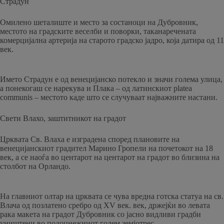
Страдун
Омилено шеталиште и место за состаноци на Дубровник,
местото на градските веселби и поворки, таканаречената
комерцијална артерија на старото градско јадро, која датира од 11
век.
Името Страдун е од венецијанско потекло и значи голема улица,
а понекогаш се нарекува и Плака – од латинскиот platea
communis – местото каде што се случуваат најважните настани.
Свети Влахо, заштитникот на градот
Црквата Св. Влаха е изградена според плановите на
венецијанскиот градител Марино Гропели на почетокот на 18
век, а се наоѓа во центарот на центарот на градот во близина на
столбот на Орландо.
На главниот олтар на црквата се чува вредна готска статуа на св.
Влача од позлатено сребро од XV век. век, држејќи во левата
рака макета на градот Дубровник со јасно видливи градби
уништени во подоцнежниот голем земјотрес.