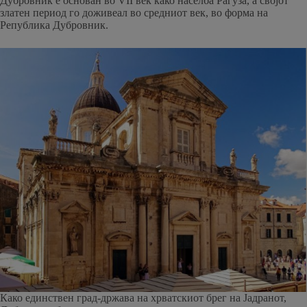
Дубровник е основан во VII век како населба Рагуза, а својот
златен период го доживеал во средниот век, во форма на
Република Дубровник.
Како единствен град-држава на хрватскиот брег на Јадранот,