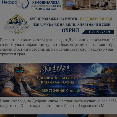
Бисерот на хрватскиот Јадран, градот Дубровник, секоја година
го посетуваат илјадници туристи благодарение на големиот број
знаменитости и историја што го сочинуваат овој луксузно убав
хрватски град.
Главниот град на Дубровничко-неретванската жупанија се наоѓа
на југот на Хрватска, на источниот брег на Јадранското Море.