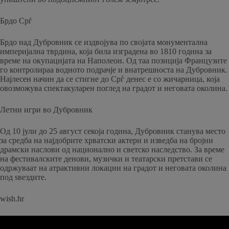
Брдо Срѓ
Брдо над Дубровник се издвојува по својата монументална
империјална тврдина, која била изградена во 1810 година за
време на окупацијата на Наполеон. Од таа позиција Французите
го контролираа водното подрачје и внатрешноста на Дубровник.
Најлесен начин да се стигне до Срѓ денес е со жичарница, која
овозможува спектакуларен поглед на градот и неговата околина.
Летни игри во Дубровник
Од 10 јули до 25 август секоја година, Дубровник станува место
за средба на најдобрите хрватски актери и изведба на бројни
драмски наслови од национално и светско наследство. За време
на фестивалските денови, музички и театарски претстави се
одржуваат на атрактивни локации на градот и неговата околина
под ѕвездите.
wish.hr