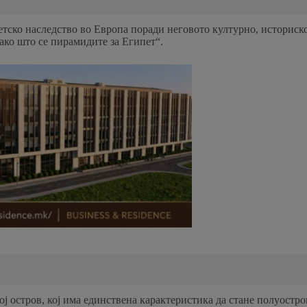
тско наследство во Европа поради неговото културно, историско
ко што се пирамидите за Египет“.
ј остров, кој има единствена карактеристика да стане полуостров