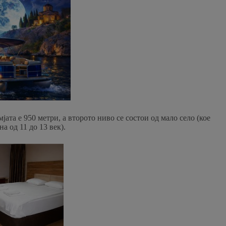
ата е 950 метри, а второто ниво се состои од мало село (кое
а од 11 до 13 век).