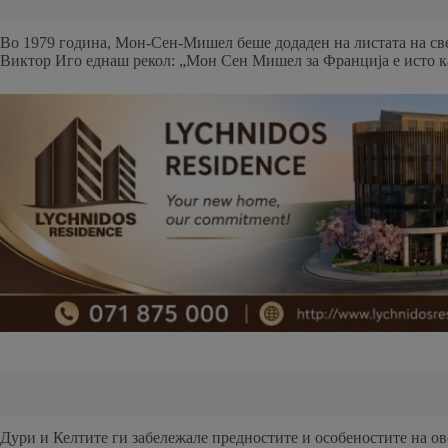
Во 1979 година, Мон-Сен-Мишел беше додаден на листата на све
Виктор Иго еднаш рекол: „Мон Сен Мишел за Франција е исто ка
Дури и Келтите ги забележале предностите и особеностите на ово