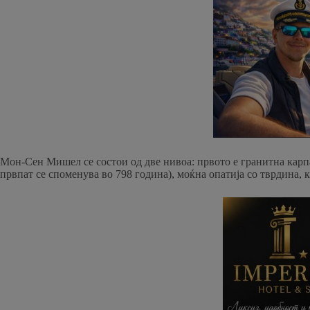
Мон-Сен Мишел се состои од две нивоа: првото е гранитна карпа 
првпат се споменува во 798 година), моќна опатија со тврдина, 