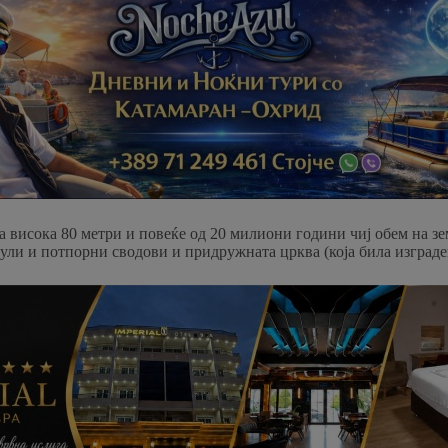
висока 80 метри и повеќе од 20 милиони години чиј обем на земј
кули и потпорни сводови и придружната црква (која била изграден