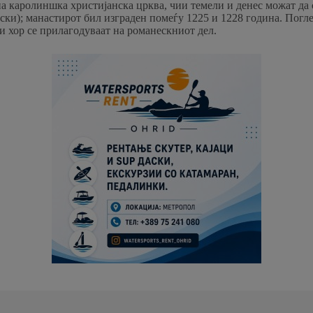
ена каролиншка христијанска црква, чии темели и денес можат да
ки); манастирот бил изграден помеѓу 1225 и 1228 година. Погле
 и хор се прилагодуваат на романескниот дел.