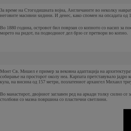
За време на Стогодишната војна, Англичаните во неколку наврат
неговите масивни ѕидини. И денес, како спомен на опсадата од 1
Во 1880 година, островот бил поврзан со копното со насип за п
морето на ридот, па подводниот дел брзо се претвори во копно.
Монт Св. Мишел е пример за вековна адаптација на архитектурат
собирање на просторот околу неа. Карпата претставувало јадро к
кула, на висина од 157 метри, позлатениот архангел Михаил тр
Во манастирот, двојниот заглавен ред на аркади толку силно се
столбови со мазна површина со пластични светлини.