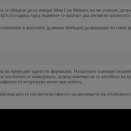
и се обиделе да го освојат Мон Сен Мишел, но не успеале, делу
423-24 година, пред ѕидовите се наоѓаат два англиски катапулта
осетителите и жителите да можат безбедно да минуваат во секое 
а на природни карпести формации. На катните планови гледаме к
ое постепено се намалувало, додека конечно не се изгубило на т
иумфално го испружува мечот кон небото.
 забрзува што се постигнува ефектот на движењето на столбовите