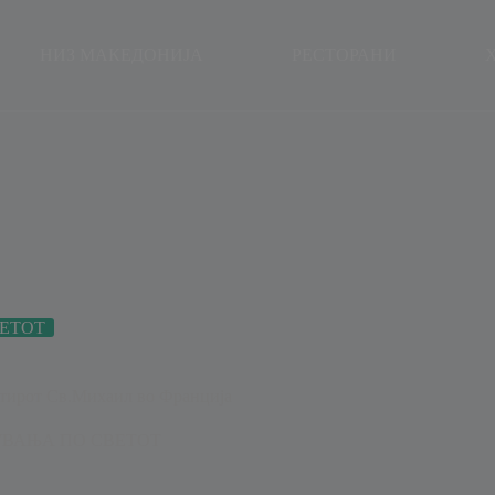
modal-check
НИЗ МАКЕДОНИЈА
РЕСТОРАНИ
ЕТОТ
стирот Св.Михаил во Франција
ВАЊА ПО СВЕТОТ