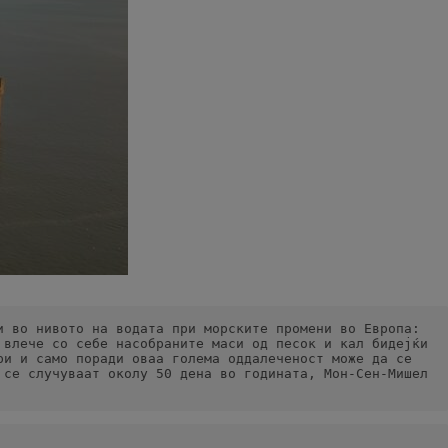
 во нивото на водата при морските промени во Европа: 
влече со себе насобраните маси од песок и кал бидејќи 
и и само поради оваа голема оддалеченост може да се 
се случуваат околу 50 дена во годината, Мон-Сен-Мишел 