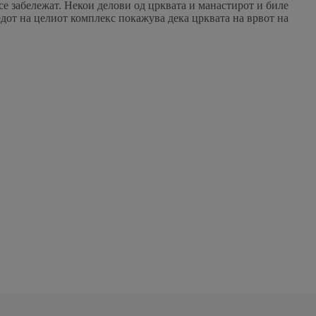
 се забележат. Некои делови од црквата и манастирот и биле
дот на целиот комплекс покажува дека црквата на врвот на