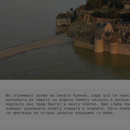
Во огромниот залив на реката Куенон, каде што се наоѓ
разликата во нивото на водата помеѓу ниската и висока
морското дно пред брегот е многу плитко. При слаба пл
измерат разликите помеѓу плимата и плимата. Кога плим
се претвора во остров целосно опкружен со море.