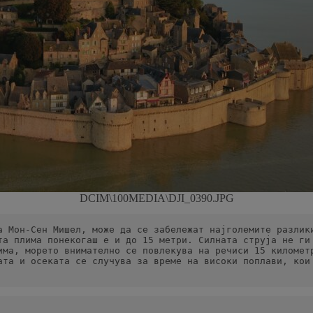
DCIM\100MEDIA\DJI_0390.JPG
а Мон-Сен Мишел, може да се забележат најголемите разлики
та плима понекогаш е и до 15 метри. Силната струја не ги 
има, морето внимателно се повлекува на речиси 15 километр
ата и осеката се случува за време на високи поплави, кои 