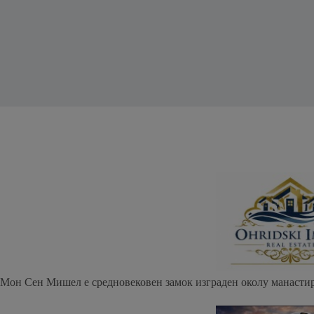
Мон Сен Мишел е средновековен замок изграден околу манасти