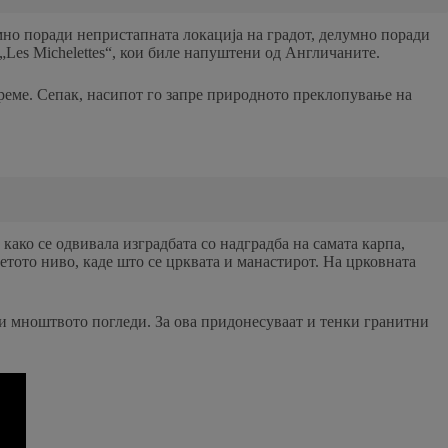
мно поради непристапната локација на градот, делумно поради
 „Les Michelettes“, кои биле напуштени од Англичаните.
време. Сепак, насипот го запре природното преклопување на
ако се одвивала изградбата со надградба на самата карпа,
ретото ниво, каде што се црквата и манастирот. На црковната
 и мноштвото погледи. За ова придонесуваат и тенки гранитни