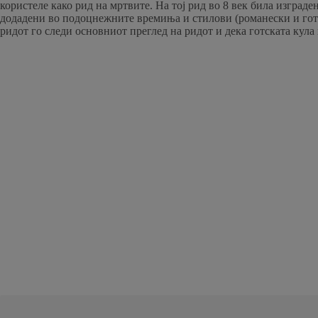
користеле како рид на мртвите. На тој рид во 8 век била изград
додадени во подоцнежните времиња и стилови (романески и готс
ридот го следи основниот преглед на ридот и дека готската кула