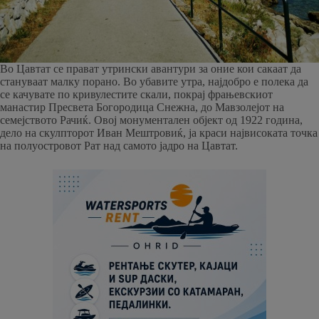
Во Цавтат се прават утрински авантури за оние кои сакаат да
стануваат малку порано. Во убавите утра, најдобро е полека да
се качувате по кривулестите скали, покрај фрањевскиот
манастир Пресвета Богородица Снежна, до Мавзолејот на
семејството Рачиќ. Овој монументален објект од 1922 година,
дело на скулпторот Иван Мештровиќ, ја краси највисоката точка
на полуостровот Рат над самото јадро на Цавтат.