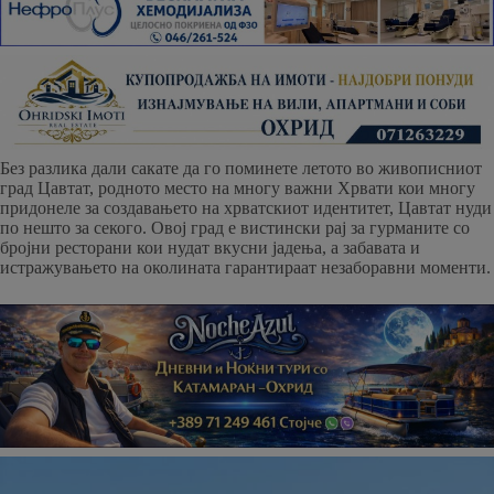
Без разлика дали сакате да го поминете летото во живописниот
град Цавтат, родното место на многу важни Хрвати кои многу
придонеле за создавањето на хрватскиот идентитет, Цавтат нуди
по нешто за секого. Овој град е вистински рај за гурманите со
бројни ресторани кои нудат вкусни јадења, а забавата и
истражувањето на околината гарантираат незаборавни моменти.