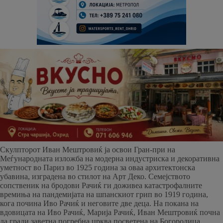
Скулпторот Иван Мештровиќ ја освои Гран-при на
Меѓународната изложба на модерна индустриска и декоративна
уметност во Париз во 1925 година за оваа архитектонска
убавина, изградена во стилот на Арт Деко. Семејството
сопственик на бродови Рачиќ ги доживеа катастрофалните
времиња на пандемијата на шпанскиот грип во 1919 година,
кога почина Иво Рачиќ и неговите две деца. На покана на
вдовицата на Иво Рачиќ, Марија Рачиќ, Иван Мештровиќ почна
да гради заветна погребна црква посветена на Богородица