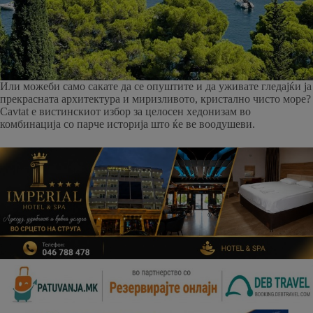
Или можеби само сакате да се опуштите и да уживате гледајќи ја
прекрасната архитектура и миризливото, кристално чисто море?
Cavtat е вистинскиот избор за целосен хедонизам во
комбинација со парче историја што ќе ве воодушеви.