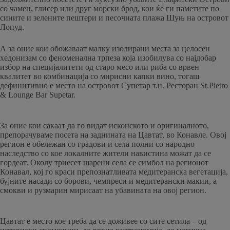
со чамец, глисер или друг морски брод, кои ќе ги паметите по
сините и зелените пештери и песочната плажа Шуњ на островот
Лопуд.
А за оние кои обожаваат малку изолирани места за целосен
хедонизам со феноменална трпеза која изобилува со најдобар
избор на специјалитети од старо месо или риба со врвен
квалитет во комбинација со мирисни капки вино, тогаш
дефинитивно е место на островот Супетар т.н. Ресторан St.Pietro
& Lounge Bar Supetar.
За оние кои сакаат да го видат исконското и оригиналното,
препорачуваме посета на заднината на Цавтат, во Конавле. Овој
регион е обележан со градови и села полни со народно
наследство со кое локалните жители навистина можат да се
гордеат. Околу триесет шарени села се симбол на регионот
Конавал, кој го краси препознатливата медитеранска вегетација,
бујните насади со борови, чемпреси и медитерански макии, а
смокви и рузмарин мирисаат на убавината на овој регион.
Цавтат е место кое треба да се доживее со сите сетила – од