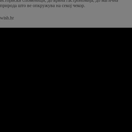
историски споменици, до врвна гастрономија, до магична
природа што ве опкружува на секој чекор.
wish.hr