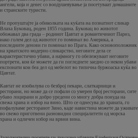
ангели, која и денес со воодушевување ја посетуваат домашните
и странските туристи.
Не пропуштајте ја обиколката на куќата на познатиот сликар
Влаха Буковац, роден 1855 година. Буковац во животот
обожавал два града – родниот Цавтат и романтичниот Париз,
иако голем дел од животот го поминал во Америка, а
последните денови ги поминал во Прага. Како основоположник
на хрватското модерно сликарство, неговите дела се
карактеристично убави, а најмногу го обележуваат неговите
портрети, кои ќе можете да ги погледнете заедно со некои убави
експонати кои беа дел од мебелот во типична буржоаска куќа во
Цавтат.
Кавтат не изобилува со безброј пекари, слаткарници и
ресторани, но може да се пофали со умерен број ресторани, сите
убаво лоцирани и добро уредени со многу добра понуда на
свежа храна и избор на вино. Што се однесува до храната, го
пофалуваме ресторанот Зино, каде навистина можете да уживате
во свежо приготвени разновидни специјалитети од морска
храна и одличен избор на врвни вина.
Задолжително посетете ги луксузно убавите Елафитски Острови