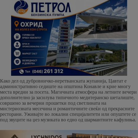
Како дел од дубровничко-неретванската жупанија, Цавтат е
административно седиште на општина Конавле и крие многу
места вредни за посета. Магичната атмосфера на летните вечери
дополнително ја засилува типичното медитеранско шеталиште,
совршено за вечерни прошетки под светлината на
мистериозната месечина и романтичните свеќи од прекрасните
ресторани. Уживајте во локални специјалитети или опуштете се
под звуците на џез музиката во едно од шармантните кафулиња.