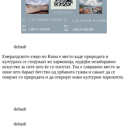
default
Емералдското езеро во Кина е место каде природата и
културата се спојуваат во хармонија, нудејќи незаборавно
искуство за сите што ќе го посетат. Тоа е совршено место за
оние што бараат бегство од урбаната гужва и сакаат да се
поврзат со природата и да откријат нови културни хоризонти.
default
default