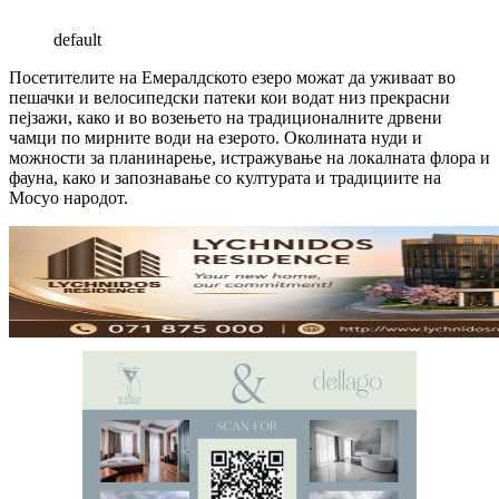
default
Посетителите на Емералдското езеро можат да уживаат во
пешачки и велосипедски патеки кои водат низ прекрасни
пејзажи, како и во возењето на традиционалните дрвени
чамци по мирните води на езерото. Околината нуди и
можности за планинарење, истражување на локалната флора и
фауна, како и запознавање со културата и традициите на
Мосуо народот.