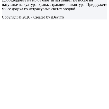
Добредојдовте на мојот блог за патувања! Ве носам на
патување на култура, храна, атракции и авантура. Придружете
ми се додека го истражуваме светот заедно!
Copyright © 2026 - Created by iDev.mk