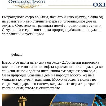
Емералдското езеро во Кина, познато и како Лугуху, е едно од
најубавите и најмистичните езера во југозападниот дел на
земјата. Сместено на границата помеѓу провинциите Јунан и
Сечуан, ова езеро е вистинска природна убавина, опкружено
со планини и густи шуми.
default
Езерото се наоѓа на висина од околу 2.700 метри надморска
височина и е познато по својата кристално чиста вода, која во
сончеви денови добива интензивна смарагднозелена боја.
Оваа природна убавина е дом на народот Мосуо, кој има
уникатна култура и традиции. Мосуо народот е познат по
својот матријархален систем, каде жените играат централна
улога во семејството и општеството.