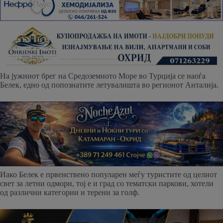
На јужниот брег на Средоземното Море во Турција се наоѓа
Белек, едно од попознатите летувалишта во регионот Анталија.
Иако Белек е првенствено популарен меѓу туристите од целиот
свет за летни одмори, тој е и град со тематски паркови, хотели
од различни категории и терени за голф.