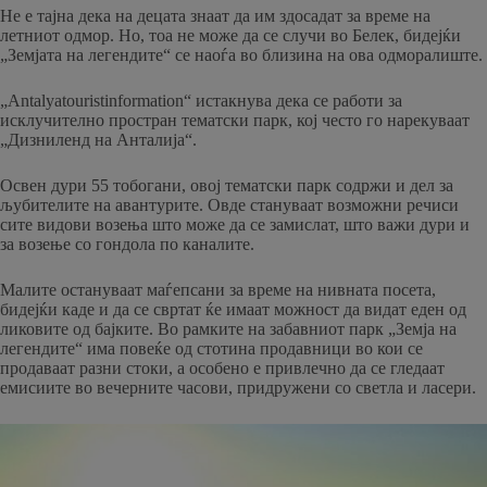
Не е тајна дека на децата знаат да им здосадат за време на
летниот одмор. Но, тоа не може да се случи во Белек, бидејќи
„Земјата на легендите“ се наоѓа во близина на ова одморалиште.
„Antalyatouristinformation“ истакнува дека се работи за
исклучително простран тематски парк, кој често го нарекуваат
„Дизниленд на Анталија“.
Освен дури 55 тобогани, овој тематски парк содржи и дел за
љубителите на авантурите. Овде стануваат возможни речиси
сите видови возења што може да се замислат, што важи дури и
за возење со гондола по каналите.
Малите остануваат маѓепсани за време на нивната посета,
бидејќи каде и да се свртат ќе имаат можност да видат еден од
ликовите од бајките. Во рамките на забавниот парк „Земја на
легендите“ има повеќе од стотина продавници во кои се
продаваат разни стоки, а особено е привлечно да се гледаат
емисиите во вечерните часови, придружени со светла и ласери.