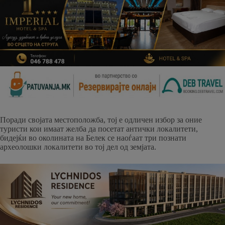
Поради својата местоположба, тој е одличен избор за оние
туристи кои имаат желба да посетат антички локалитети,
бидејќи во околината на Белек се наоѓаат три познати
археолошки локалитети во тој дел од земјата.