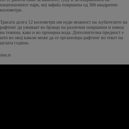
националниот парк, кој зафаќа површина од 366 квадратни
километри.
Трасата долга 12 километри им нуди можност на љубителите на
рафтинг да уживаат во брзаци на различни површини и нивоа
на тежина, како и во проѕирна вода. Дополнителна предност е
што во овој кањон може да се организира рафтинг во текот на
целата година.
ona.rs