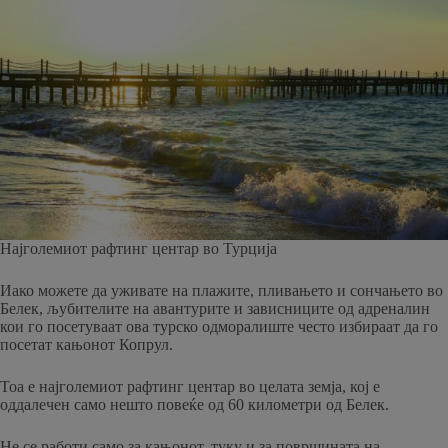
Најголемиот рафтинг центар во Турција
Иако можете да уживате на плажите, пливањето и сончањето во
Белек, љубителите на авантурите и зависниците од адреналин
кои го посетуваат ова турско одморалиште често избираат да го
посетат кањонот Копрул.
Тоа е најголемиот рафтинг центар во целата земја, кој е
оддалечен само нешто повеќе од 60 километри од Белек.
Не се работи само за кањонот, туку и за површината на