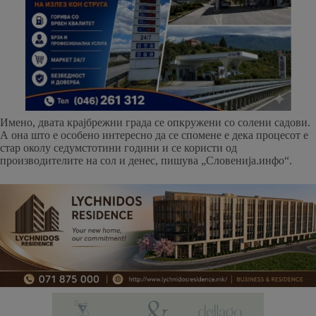
Имено, двата крајбрежни града се опкружени со солени садови.
А она што е особено интересно да се спомене е дека процесот е
стар околу седумстотини години и се користи од
производителите на сол и денес, пишува „Словенија.инфо“.