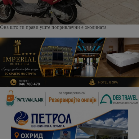
Она што ги прави уште попривлечни е околината.