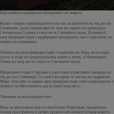
Најголемото крајбрежно мочуриште во земјата
Колку е важно производството на сол за жителите на тој дел на
Словенија, јасно говори фактот што во паркот на природата
Сечовељска Солина е сместен и Сончевиот музеј. Всушност,
овој природен парк е крајбрежно мочуриште, кое е најголемо во
земјата по површина.
Областа на овој природен парк е поделена на Лера, делот каде
солта се вади на традиционален начин и денес, и Фонтаниге.
Токму во овој дел се наоѓа и Сончевиот музеј.
Природниот парк Струњан е уште една атрактивна локација во
тој дел на Словенија. Се наоѓа на карпа со поглед на Јадранско
Море. Она што го прави овој природен парк уште поинтересен е
Заливот на Месечината, кој се наоѓа под него.
Уживање за велосипедистите
Иако за многумина кои го посетуваат Порторож, прошетката
покрај пространото и добро уредено шеталиште покрај морето,