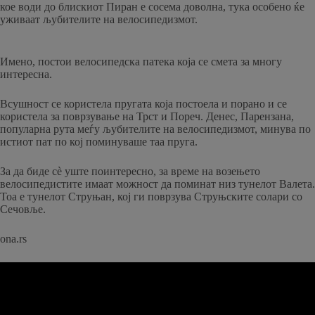
кое води до блискиот Пиран е сосема доволна, тука особено ќе
уживаат љубителите на велосипедизмот.
Имено, постои велосипедска патека која се смета за многу
интересна.
Всушност се користела пругата која постоела и порано и се
користела за поврзување на Трст и Пореч. Денес, Парензана,
популарна рута меѓу љубителите на велосипедизмот, минува по
истиот пат по кој поминуваше таа пруга.
За да биде сè уште поинтересно, за време на возењето
велосипедистите имаат можност да поминат низ тунелот Валета.
Тоа е тунелот Струњан, кој ги поврзува Струњските солари со
Сечовље.
ona.rs