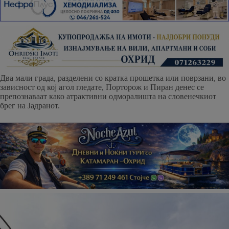
Два мали града, разделени со кратка прошетка или поврзани, во
зависност од кој агол гледате, Порторож и Пиран денес се
препознаваат како атрактивни одморалишта на словенечкиот
брег на Јадранот.