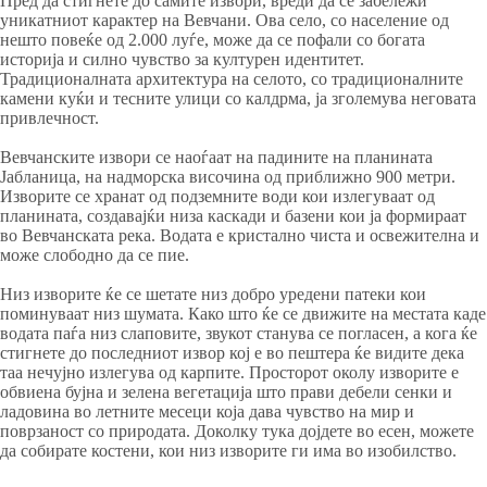
Пред да стигнете до самите извори, вреди да се забележи
уникатниот карактер на Вевчани. Ова село, со население од
нешто повеќе од 2.000 луѓе, може да се пофали со богата
историја и силно чувство за културен идентитет.
Традиционалната архитектура на селото, со традиционалните
камени куќи и тесните улици со калдрма, ја зголемува неговата
привлечност.
Вевчанските извори се наоѓаат на падините на планината
Јабланица, на надморска височина од приближно 900 метри.
Изворите се хранат од подземните води кои излегуваат од
планината, создавајќи низа каскади и базени кои ја формираат
во Вевчанската река. Водата е кристално чиста и освежителна и
може слободно да се пие.
Низ изворите ќе се шетате низ добро уредени патеки кои
поминуваат низ шумата. Како што ќе се движите на местата каде
водата паѓа низ слаповите, звукот станува се погласен, а кога ќе
стигнете до последниот извор кој е во пештера ќе видите дека
таа нечујно излегува од карпите. Просторот околу изворите е
обвиена бујна и зелена вегетација што прави дебели сенки и
ладовина во летните месеци која дава чувство на мир и
поврзаност со природата. Доколку тука дојдете во есен, можете
да собирате костени, кои низ изворите ги има во изобилство.