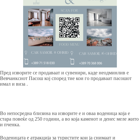
Пред изворите се продаваат и сувенири, каде неодминлив е
Вевчанксиот Пасош кој според тие кои го продаваат пасошот
имал и виза .
Во непосредна близина на изворите е и оваа воденица која е
стара повеќе од 250 години, а во која каменот и денес меле жито
и пченка.
Воденицата е атракција за туристите кои ја снимаат и