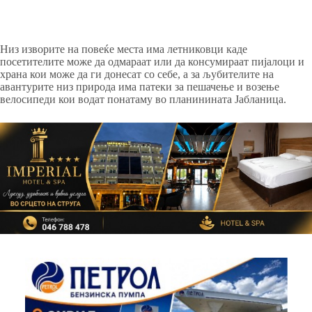
Низ изворите на повеќе места има летниковци каде
посетителите може да одмараат или да консумираат пијалоци и
храна кои може да ги донесат со себе, а за љубителите на
авантурите низ природа има патеки за пешачење и возење
велосипеди кои водат понатаму во планинината Јабланица.