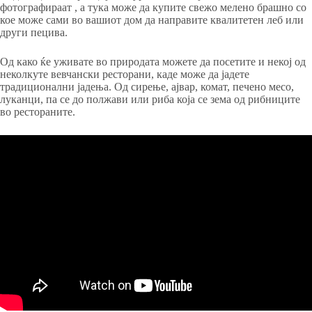
фотографираат , а тука може да купите свежо мелено брашно со
кое може сами во вашиот дом да направите квалитетен леб или
други пецива.
Од како ќе уживате во природата можете да посетите и некој од
неколкуте вевчански ресторани, каде може да јадете
традиционални јадења. Од сирење, ајвар, комат, печено месо,
луканци, па се до полжави или риба која се зема од рибниците
во рестораните.