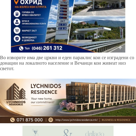
Во изворите има две цркви и еден параклис кои се изградени со
донации на локалното население и Вечанци кои живеат низ
светот.