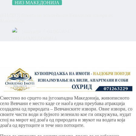
НИЗ МАКЕДОНИЈА
(ВИДЕО) Посета на волшебните Вевчански извори во
Македонија
patuvanja
04/06/2024
НИЗ МАКЕДОНИЈА
Сместено во срцето на југозападна Македонија, живописното
село Вевчани е место каде се наоѓа една преубава атракција
создадена од природата – Вевчанските извори. Овие извори, со
своите чисти води и бујното зеленило кое ги опкружува, нудат
спој на мирот кој доаѓа од природата и звукот на водата која
доаѓа од врутоците и тече низ потоците.