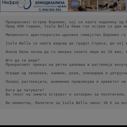
Прекрасниот остров Боромео, кој се наоѓа недалеку од 
Пред 400 години, Isola Bella беше гол остров со две м
Миланското аристократско-црковно семејство Боромео го
Isola Bella се наоѓа веднаш до градот Стреса, до кој 
Изола Бела почна да го менува своето лице во 16 век, 
Што да се види? 
Прекрасниот приказ на ретки цвеќиња и растенија вклуч
Огради од зеленика, камили, рози, олеандери и цитрусн
Покрај растенијата, внимание привлекува и креветот на
Кога да патувате? 
Во текот на зимата островот е затворен за посетители,
Во моментов, билетите за Isola Bella чинат 38 € за во