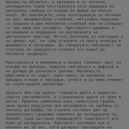
висина на објектот, а затворен е со потесна 
цилиндрична ѕидна конструкција која завршува во 
централна тамбура со покрив во форма на плиток 
конус. Во приземјето, оваа конструкција се потпира 
на шест монументални столбови, меѓусебно поврзани 
со сводови и две монолитни столбови кои се отвораат 
со три лака кон апсидите. Просторното движење е 
активирано и подредено на вертикалата на 
централниот простор. Истиот распоред се повторува и 
на првиот кат, но таму отворите се многу пониски и 
движењето е попасивно. До галеријата (матронеј) се 
стигнува по кривулесто скалило што водат до 
неговото предворје.
Просторноста е минимална и покрај големиот број на 
отвори на прозори, бидејќи светлината е дифузна и 
не допира до далечните делови. Масивноста, 
цврстината на ѕидот, иако малку се негирани со 
аркадни отвори и прозорци, речиси и да нема елемент 
на скулптурално распаѓање.
Црквата има три врати: главната врата е директно 
спроти светилиштето, а страничните врати се лево и 
десно. Првично замислена како самостојна градба, 
оваа црква веројатно при изградбата се здобила со 
неколку доградби, па станала составен дел од 
епископскиот градежен комплекс до катедралата Св. 
Повеќе. Така настанал предворјето (нартексот) што 
води до катедралата. Нартексот последен пат е 
обновен во 18 век, кога датираат прозорците на 