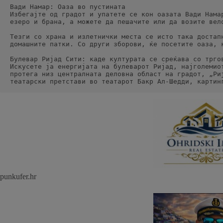
Вади Намар: Оаза во пустината
Избегајте од градот и упатете се кон оазата Вади Нама
езеро и брана, а можете да пешачите или да возите вел
Тезги со храна и излетнички места се исто така достап
домашните патки. Со други зборови, ќе посетите оаза, 
Булевар Ријад Сити: каде културата се среќава со трго
Искусете ја енергијата на булеварот Ријад, најголемио
протега низ централната деловна област на градот, „Ри
театарски претстави во театарот Бакр Ал-Шедди, картин
punkufer.hr