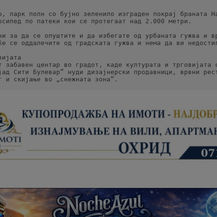
р, парк полн со бујно зеленило изграден покрај браната На
осипед по патеки кои се протегаат над 2.000 метри.
ни за да се опуштите и да избегате од урбаната гужва и вр
ќе се оддалечите од градската гужва и нема да ви недости
вијата
т забавен центар во градот, каде културата и трговијата с
јад Сити Булевар“ нуди дизајнерски продавници, врвни рест
г и скијање во „снежната зона“.