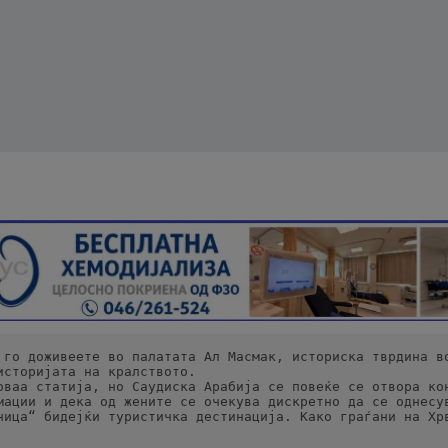
 го доживеете во палатата Ал Масмак, историска тврдина во
историјата на кралството.
оваа статија, но Саудиска Арабија се повеќе се отвора кон
мации и дека од жените се очекува дискретно да се однесув
ница“ бидејќи туристичка дестинација. Како граѓани на Хрв