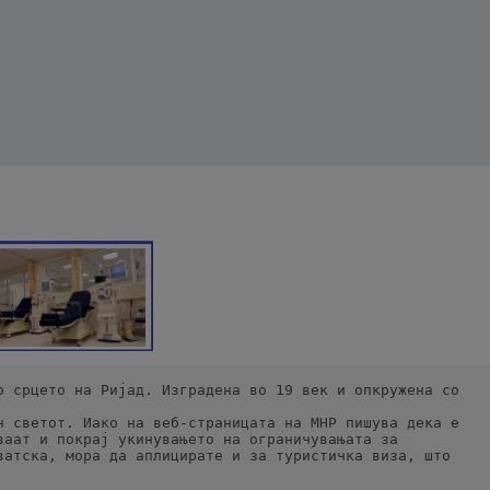
 срцето на Ријад. Изградена во 19 век и опкружена со 
 светот. Иако на веб-страницата на МНР пишува дека е 
аат и покрај укинувањето на ограничувањата за 
атска, мора да аплицирате и за туристичка виза, што 