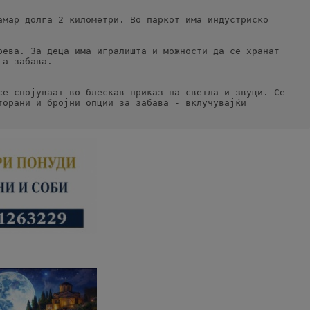
мар долга 2 километри. Во паркот има индустриско 
ева. За деца има игралишта и можности да се хранат 
га забава.
е спојуваат во блескав приказ на светла и звуци. Се 
орани и бројни опции за забава - вклучувајќи 