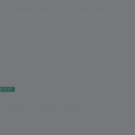
modal-check
НИЗ МАКЕДОНИЈА
РЕСТОРАНИ
ЕТОТ
во главниот град на Саудиска Арабија
ВАЊА ПО СВЕТОТ