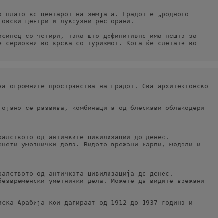
 плато во центарот на земјата. Градот е „родното 
говски центри и луксузни ресторани.
сипед со четири, така што дефинитивно има нешто за 
 сериозни во врска со туризмот. Кога ќе слетате во 
а огромните пространства на градот. Ова архитектонско 
ојано се развива, комбинација од блескави облакодери 
алството од античките цивилизации до денес. 
нети уметнички дела. Видете врежани карпи, модели и 
алството од античката цивилизација до денес. 
езвременски уметнички дела. Можете да видите врежани 
ска Арабија кои датираат од 1912 до 1937 година и 