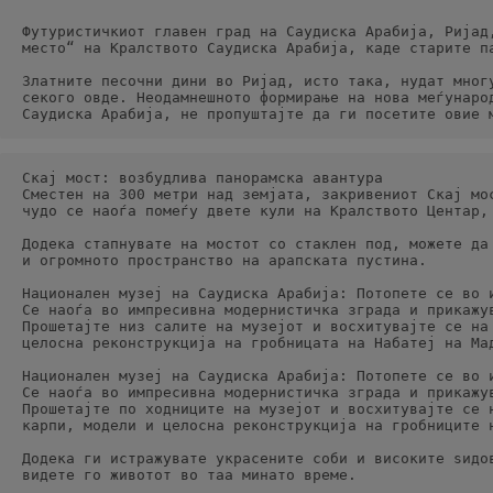
Футуристичкиот главен град на Саудиска Арабија, Ријад
место“ на Кралството Саудиска Арабија, каде старите п
Златните песочни дини во Ријад, исто така, нудат мног
секого овде. Неодамнешното формирање на нова меѓунаро
Саудиска Арабија, не пропуштајте да ги посетите овие 
Скај мост: возбудлива панорамска авантура
Сместен на 300 метри над земјата, закривениот Скај мо
чудо се наоѓа помеѓу двете кули на Кралството Центар,
Додека стапнувате на мостот со стаклен под, можете да
и огромното пространство на арапската пустина.
Национален музеј на Саудиска Арабија: Потопете се во 
Се наоѓа во импресивна модернистичка зграда и прикажу
Прошетајте низ салите на музејот и восхитувајте се на
целосна реконструкција на гробницата на Набатеј на Ма
Национален музеј на Саудиска Арабија: Потопете се во 
Се наоѓа во импресивна модернистичка зграда и прикажу
Прошетајте по ходниците на музејот и восхитувајте се 
карпи, модели и целосна реконструкција на гробниците 
Додека ги истражувате украсените соби и високите ѕидо
видете го животот во таа минато време.