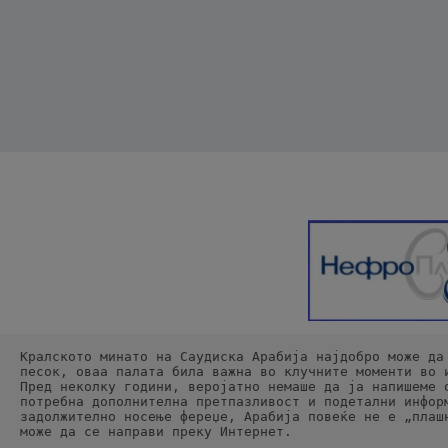
Кралското минато на Саудиска Арабија најдобро може да
песок, оваа палата била важна во клучните моменти во 
Пред неколку години, веројатно немаше да ја напишеме 
потребна дополнителна претпазливост и подетални инфор
задолжително носење фереџе, Арабија повеќе не е „плаш
може да се направи преку Интернет.