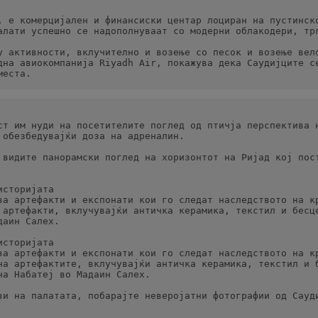
, е комерцијален и финансиски центар лоциран на пустинско
алати успешно се надополнуваат со модерни облакодери, тр
у активности, вклучително и возење со песок и возење вело
дна авиокомпанија Riyadh Air, покажува дека Саудијците се
места.
ст им нуди на посетителите поглед од птичја перспектива н
 обезбедувајќи доза на адреналин.
 видите панорамски поглед на хоризонтот на Ријад кој пост
историјата
ва артефакти и експонати кои го следат наследството на кр
 артефакти, вклучувајќи античка керамика, текстил и бесце
даин Салех.
историјата
ва артефакти и експонати кои го следат наследството на кр
на артефактите, вклучувајќи античка керамика, текстил и б
на Набатеј во Мадаин Салех.
ви на палатата, побарајте неверојатни фотографии од Сауди