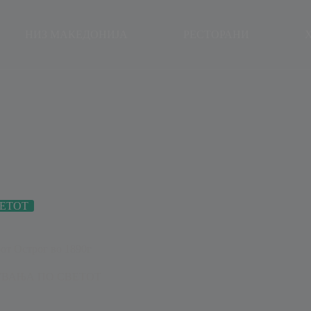
modal-check
НИЗ МАКЕДОНИЈА
РЕСТОРАНИ
ЕТОТ
от Острог во 1890г
ВАЊА ПО СВЕТОТ