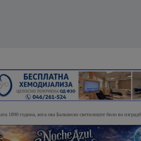
ата 1890 година, кога ова Балканско светилиште било во изградб