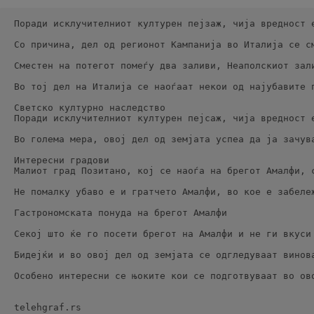
Поради исклучителниот културен пејзаж, чија вредност 
Со причина, дел од регионот Кампанија во Италија се с
Сместен на потегот помеѓу два заливи, Неаполскиот зал
Во тој дел на Италија се наоѓаат некои од најубавите 
Светско културно наследство
Поради исклучителниот културен пејсаж, чија вредност 
Во голема мера, овој дел од земјата успеа да ја зачув
Интересни градови
Малиот град Позитано, кој се наоѓа на брегот Амалфи, 
Не помалку убаво е и гратчето Амалфи, во кое е забеле
Гастрономската понуда на брегот Амалфи
Секој што ќе го посети брегот на Амалфи и не ги вкуси
Бидејќи и во овој дел од земјата се одгледуваат винов
Особено интересни се њоките кои се подготвуваат во ов
telehgraf.rs