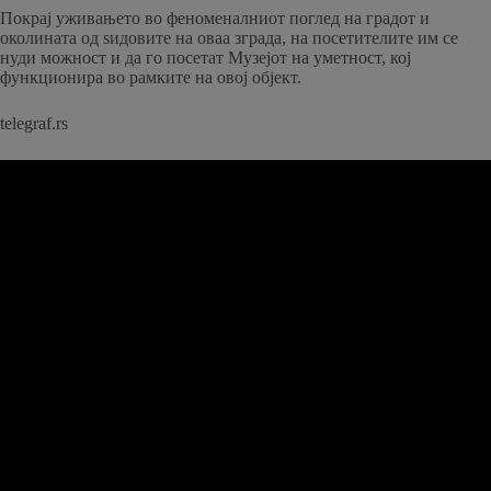
Покрај уживањето во феноменалниот поглед на градот и
околината од ѕидовите на оваа зграда, на посетителите им се
нуди можност и да го посетат Музејот на уметност, кој
функционира во рамките на овој објект.
telegraf.rs