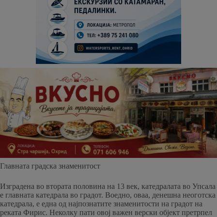
Главната градска знаменитост
Изградена во втората половина на 13 век, катедралата во Упсала
е главната катедрала во градот. Воедно, оваа, денешна неоготска
катедрала, е една од најпознатите знаменитости на градот на
реката Фирис. Неколку пати овој важен верски објект претрпел