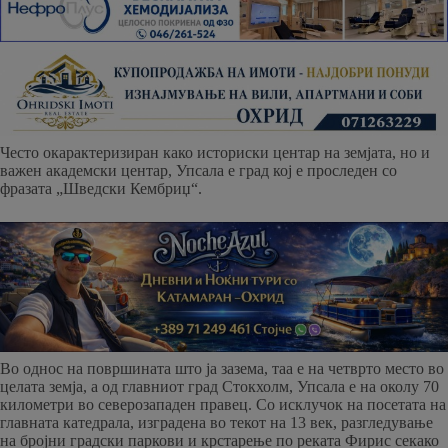
Често окарактеризиран како историски центар на земјата, но и
важен академски центар, Упсала е град кој е проследен со
фразата „Шведски Кембриџ“.
Во однос на површината што ја зазема, таа е на четврто место во
целата земја, а од главниот град Стокхолм, Упсала е на околу 70
километри во северозападен правец. Со исклучок на посетата на
главната катедрала, изградена во текот на 13 век, разгледување
на бројни градски паркови и крстарење по реката Фирис секако