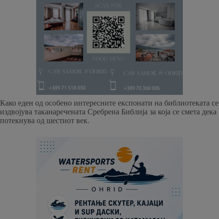
Како еден од особено интересните експонати на библиотеката се
издвојува таканаречената Сребрена Библија за која се смета дека
потекнува од шестиот век.