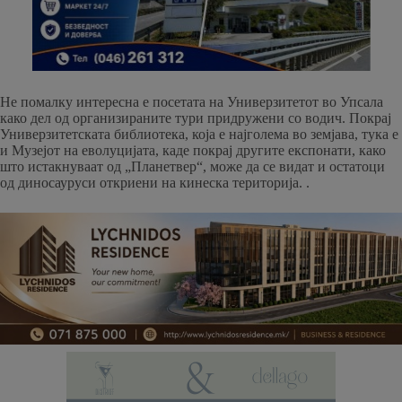
Не помалку интересна е посетата на Универзитетот во Упсала
како дел од организираните тури придружени со водич. Покрај
Универзитетската библиотека, која е најголема во земјава, тука е
и Музејот на еволуцијата, каде покрај другите експонати, како
што истакнуваат од „Планетвер“, може да се видат и остатоци
од диносауруси откриени на кинеска територија. .