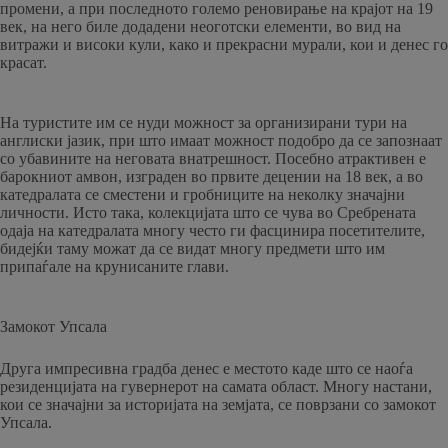
промени, а при последното големо реновирање на крајот на 19
век, на него биле додадени неоготски елементи, во вид на
витражи и високи кули, како и прекрасни мурали, кои и денес го
красат.
На туристите им се нуди можност за организирани тури на
англиски јазик, при што имаат можност подобро да се запознаат
со убавините на неговата внатрешност. Посебно атрактивен е
барокниот амвон, изграден во првите децении на 18 век, а во
катедралата се сместени и гробниците на неколку значајни
личности. Исто така, колекцијата што се чува во Сребрената
одаја на катедралата многу често ги фасцинира посетителите,
бидејќи таму можат да се видат многу предмети што им
припаѓале на крунисаните глави.
Замокот Упсала
Друга импресивна градба денес е местото каде што се наоѓа
резиденцијата на гувернерот на самата област. Многу настани,
кои се значајни за историјата на земјата, се поврзани со замокот
Упсала.