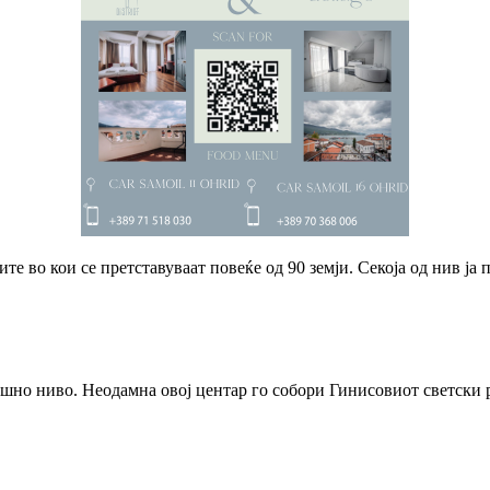
те во кои се претставуваат повеќе од 90 земји. Секоја од нив ја
ишно ниво. Неодамна овој центар го собори Гинисовиот светски 