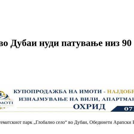
во Дубаи нуди патување низ 90 
т тематскиот парк „Глобално село“ во Дубаи, Обединети Арапски