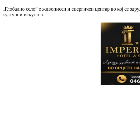
„Глобално село“ е живописен и енергичен центар во кој се здру
културни искуства.