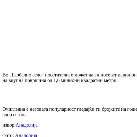
Во „Глобално село“ посетителите можат да ги посетат павилјони
на вкупна површина од 1,6 милиони квадратни метри.
Очигледна е неговата популарност гледајќи ги бројките на год
една сезона.
извор:
Анадолија
фото:
Анадолија