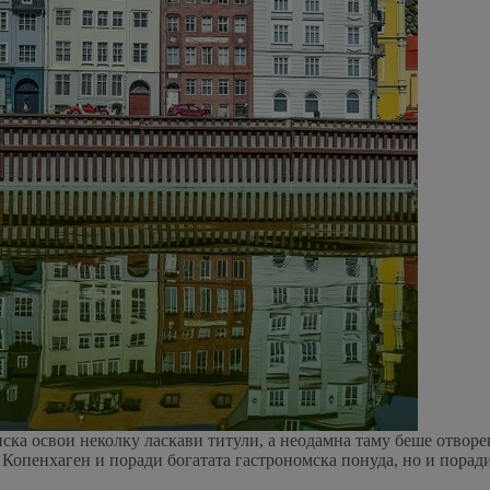
нска освои неколку ласкави титули, а неодамна таму беше отворе
 Копенхаген и поради богатата гастрономска понуда, но и поради 