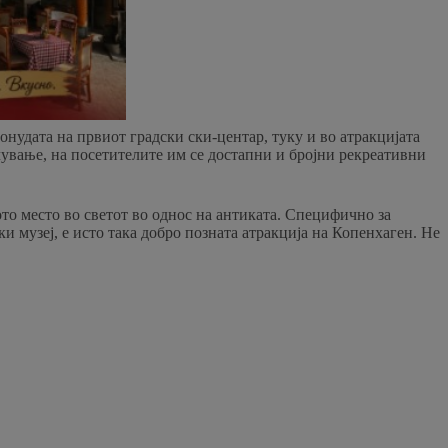
нудата на првиот градски ски-центар, туку и во атракцијата
качување, на посетителите им се достапни и бројни рекреативни
ото место во светот во однос на антиката. Специфично за
ки музеј, е исто така добро позната атракција на Копенхаген. Не