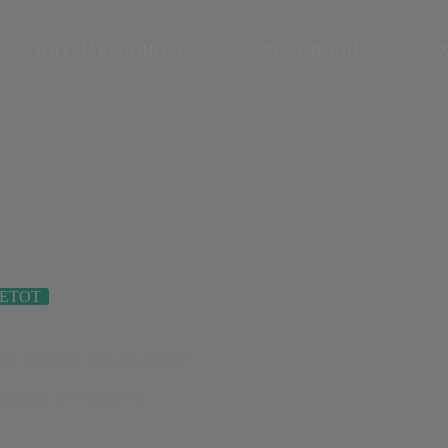
modal-check
НИЗ МАКЕДОНИЈА
РЕСТОРАНИ
ЕТОТ
 во главниот град на Данска
ВАЊА ПО СВЕТОТ