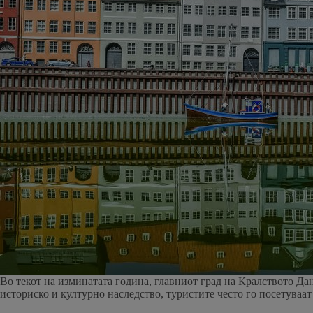
Во текот на изминатата година, главниот град на Кралството Да
историско и културно наследство, туристите често го посетуваат