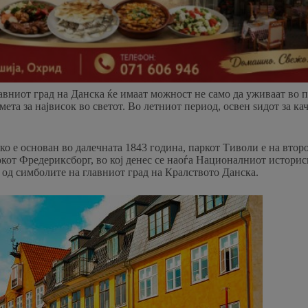
вниот град на Данска ќе имаат можност не само да уживаат во по
 смета за највисок во светот. Во летниот период, освен ѕидот за 
ко е основан во далечната 1843 година, паркот Тиволи е на втор
мокот Фредериксборг, во кој денес се наоѓа Националниот историс
н од симболите на главниот град на Кралството Данска.