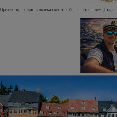
Пред четири години, додека светот се бореше со пандемијата, в