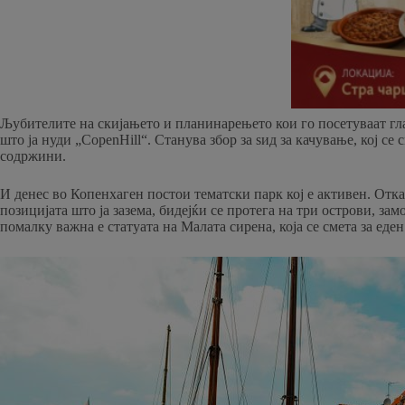
Љубителите на скијањето и планинарењето кои го посетуваат гла
што ја нуди „CopenHill“. Станува збор за ѕид за качување, кој се
содржини.
И денес во Копенхаген постои тематски парк кој е активен. Отка
позицијата што ја зазема, бидејќи се протега на три острови, за
помалку важна е статуата на Малата сирена, која се смета за еде