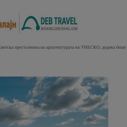
Светска престолнина на архитектурата на УНЕСКО, додека беше ок