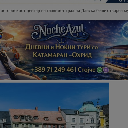
о историскиот центар на главниот град на Данска беше отворен м