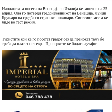
Наплатата за посети на Венеција во Италија ќе започне на 25
април. Ова го потврди градоначалникот на Венеција, Луиџи
Бруњаро на средба со странски новинари. Системот засега ќе
биде во тест режим.
Туристите кои ќе го посетат градот без да преноќат таму ќе
треба да платат пет евра. Проверките ќе бидат случајни.