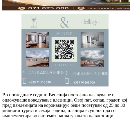
Во последните години Венеција постојано најавуваше и
одложуваше воведување влезници. Овој пат, сепак, градот, кој
пред пандемијата на коронавирус беше посетуван од 25 до 30
милиони туристи секоја година, планира всушност да го
имплементира во системот наплатувањето на влезници.