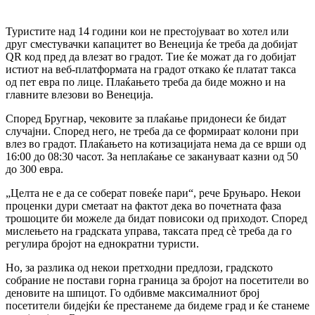
Туристите над 14 години кои не престојуваат во хотел или
друг сместувачки капацитет во Венеција ќе треба да добијат
QR код пред да влезат во градот. Тие ќе можат да го добијат
истиот на веб-платформата на градот откако ќе платат такса
од пет евра по лице. Плаќањето треба да биде можно и на
главните влезови во Венеција.
Според Бругнар, чековите за плаќање придонеси ќе бидат
случајни. Според него, не треба да се формираат колони при
влез во градот. Плаќањето на котизацијата нема да се врши од
16:00 до 08:30 часот. За неплаќање се закануваат казни од 50
до 300 евра.
„Целта не е да се соберат повеќе пари“, рече Бруњаро. Некои
проценки дури сметаат на фактот дека во почетната фаза
трошоците би можеле да бидат повисоки од приходот. Според
мислењето на градската управа, таксата пред сè треба да го
регулира бројот на еднократни туристи.
Но, за разлика од некои претходни предлози, градското
собрание не постави горна граница за бројот на посетители во
деновите на шпицот. Го одбивме максималниот број
посетители бидејќи ќе престанеме да бидеме град и ќе станеме