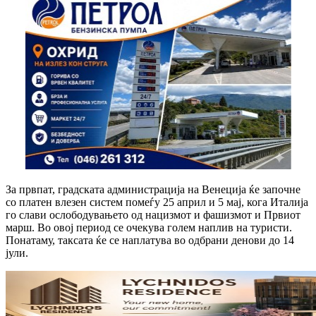
За првпат, градската администрација на Венеција ќе започне
со платен влезен систем помеѓу 25 април и 5 мај, кога Италија
го слави ослободувањето од нацизмот и фашизмот и Првиот
марш. Во овој период се очекува голем наплив на туристи.
Понатаму, таксата ќе се наплатува во одбрани денови до 14
јули.