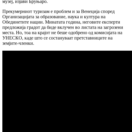
музеј, изјави Бруњаро.
Прекумерниот туризам е проблем и за Венеција според
Организацијата за образование, наука и култура на
Обединетите нации. Минатата година, неговите експерти
предложија градот да биде вклучен во листата на загрозени
места. Но, тоа на крајот не беше одобрено од комисијата на
УНЕСКО, каде што се состануваат претставниците на
земјите-членки.