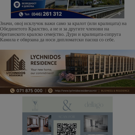
Значи, овој исклучок важи само за кралот (или кралицата) на
Обединетото Кралство, а не и за другите членови на
британското кралско семејство. Дури и кралицата-сопруга
Камила е обврзана да носи дипломатски пасош со себе.