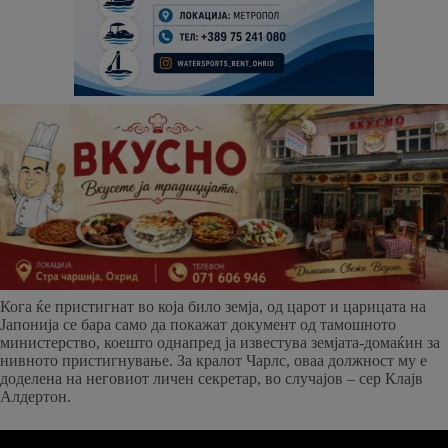
Кога ќе пристигнат во која било земја, од царот и царицата на
Јапонија се бара само да покажат документ од тамошното
министерство, коешто однапред ја известува земјата-домаќин за
нивното пристигнување. За кралот Чарлс, оваа должност му е
доделена на неговиот личен секретар, во случајов – сер Клајв
Алдертон.