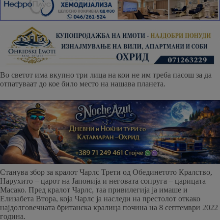
Во светот има вкупно три лица на кои не им треба пасош за да
отпатуваат до кое било место на нашава планета.
Станува збор за кралот Чарлс Трети од Обединетото Кралство,
Нарухито – царот на Јапонија и неговата сопруга – царицата
Масако. Пред кралот Чарлс, таа привилегија ја имаше и
Елизабета Втора, која Чарлс ја наследи на престолот откако
најдолговечната британска кралица почина на 8 септември 2022
година.