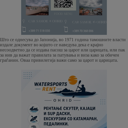
Што се однесува до Јапонија, во 1971 година тамошните власти
издале документ во којшто се наведува дека е крајно
несоодветно да се издава пасош за царот или царицата, или пак
за нив да важат правилата за патувања и виза како за обичен
граѓанин. Оваа привилегија важи само за царот и царицата.