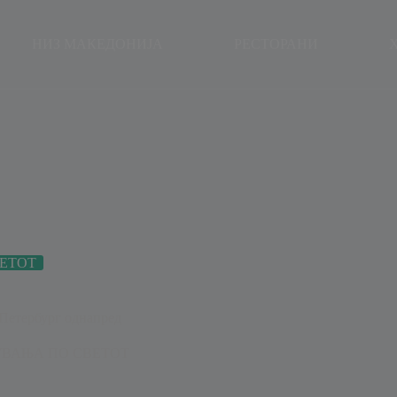
modal-check
НИЗ МАКЕДОНИЈА
РЕСТОРАНИ
ЕТОТ
Петербург однапред
ВАЊА ПО СВЕТОТ