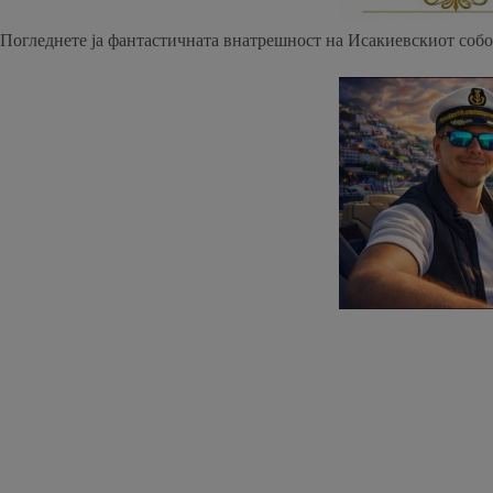
Погледнете ја фантастичната внатрешност на Исакиевскиот собо