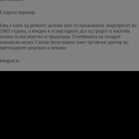
Старата чаршија
Ова е еден од ретките делови што го преживеале земјотресот во
1963 година, а воедно е и најстариот дел од градот и населба
полна со наследство и традиција. Големината на пазарот
покажува колку Скопје било важно како трговски центар во
претходните децении и векови.
telegraf.rs