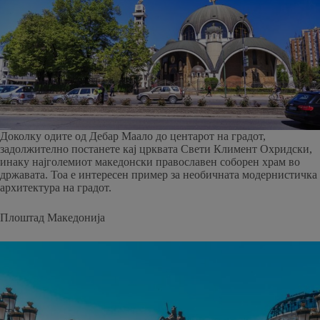
Доколку одите од Дебар Маало до центарот на градот,
задолжително постанете кај црквата Свети Климент Охридски,
инаку најголемиот македонски православен соборен храм во
државата. Тоа е интересен пример за необичната модернистичка
архитектура на градот.
Плоштад Македонија