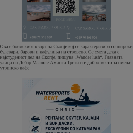
Ова е боемскиот кварт на Скопје кој се карактеризира со широки
булевари, барови и кафулиња на отворено. Се смета дека е
најстудениот дел на Скопје, пишува „Wander lush“. Главната
улица на Дебар Маало е Аминта Трети и е добро место за пиење
утринско кафе.