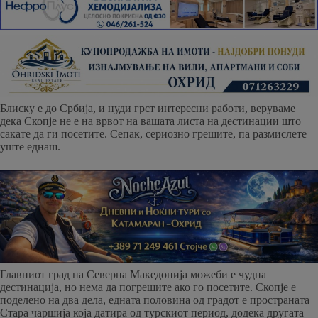
Блиску е до Србија, и нуди грст интересни работи, веруваме
дека Скопје не е на врвот на вашата листа на дестинации што
сакате да ги посетите. Сепак, сериозно грешите, па размислете
уште еднаш.
Главниот град на Северна Македонија можеби е чудна
дестинација, но нема да погрешите ако го посетите. Скопје е
поделено на два дела, едната половина од градот е пространата
Стара чаршија која датира од турскиот период, додека другата