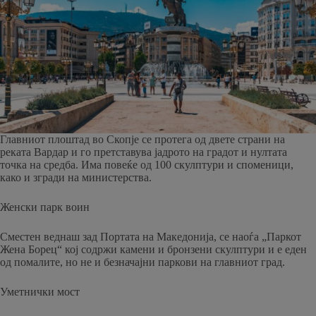
Главниот плоштад во Скопје се протега од двете страни на
реката Вардар и го претставува јадрото на градот и нултата
точка на средба. Има повеќе од 100 скулптури и споменици,
како и згради на министерства.
Женски парк воин
Сместен веднаш зад Портата на Македонија, се наоѓа „Паркот
Жена Борец“ кој содржи камени и бронзени скулптури и е еден
од помалите, но не и безначајни паркови на главниот град.
Уметнички мост