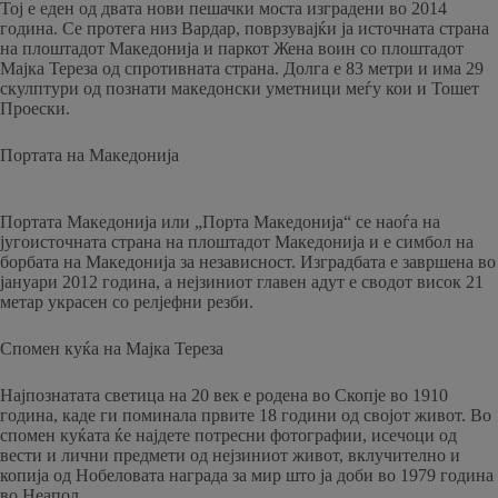
Тој е еден од двата нови пешачки моста изградени во 2014
година. Се протега низ Вардар, поврзувајќи ја источната страна
на плоштадот Македонија и паркот Жена воин со плоштадот
Мајка Тереза ​​од спротивната страна. Долга е 83 метри и има 29
скулптури од познати македонски уметници меѓу кои и Тошет
Проески.
Портата на Македонија
Портата Македонија или „Порта Македонија“ се наоѓа на
југоисточната страна на плоштадот Македонија и е симбол на
борбата на Македонија за независност. Изградбата е завршена во
јануари 2012 година, а нејзиниот главен адут е сводот висок 21
метар украсен со релјефни резби.
Спомен куќа на Мајка Тереза
Најпознатата светица на 20 век е родена во Скопје во 1910
година, каде ги поминала првите 18 години од својот живот. Во
спомен куќата ќе најдете потресни фотографии, исечоци од
вести и лични предмети од нејзиниот живот, вклучително и
копија од Нобеловата награда за мир што ја доби во 1979 година
во Неапол.