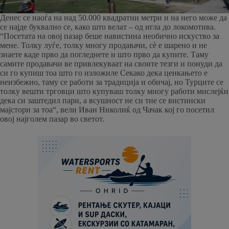
Денес се наоѓа на над 50.000 квадратни метри и на него може да
се најде буквално се, како што велат – од игла до локомотива.
“Посетата на овој пазар беше навистина необично искуство за
мене. Толку луѓе, толку многу продавачи, сè е шарено и не
знаете каде прво да погледнете и што прво да купите. Таму
самите продавачи ве привлекуваат на своите тезги и понуди да
си го купиш тоа што го изложиле Секако дека ценкањето е
неизбежно, таму се работи за традиција и обичај, но Турците се
толку вешти трговци што купуваш толку многу работи мислејќи
дека си заштедил пари, а всушност не си тие се вистински
мајстори за тоа“, вели Иван Николиќ од Чачак кој го посетил
овој најголем пазар во светот.