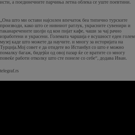
исти, а поединечните парчиња летна облека се уште поевтини.
„Она што ми остави најсилен впечаток беа типично турските
производи, како што се нивниот ратлук, украсните сувенири и
таканаречените шолји од кои пијат кафе, чаши за чај рачно
изработени и украсени. Големата чаршија е всушност еден голем
музеј каде што можете да научите. и многу за историјата на
Турција.Мој совет е да отидете во Истанбул со што е можно
помалку багаж, бидејќи од овој пазар ќе се вратите со многу
повеќе работи отколку што сте понеле со себе“, додава Иван.
telegraf.rs