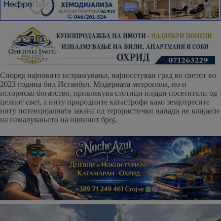
Според најновите истражувања, најпосетуван град во светот во
2023 година бил Истанбул. Модерната метропола, но и
историско богатство, привлекува стотици илјади посетители од
целиот свет, а ниту природните катастрофи како земјотресите
ниту потенцијалната закана од терористички напади не влијаеле
на намалувањето на нивниот број.