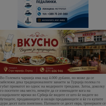
Во Големата чаршија има над 4.000 дуќани, но може да се
забележи дека традиционалните занаети за Турција полека го
губат приматот во однос на модерните трендови. Затоа, доколку
го посетите ова место, немојте да се изненадите кога на
социјалните мрежи во Србија ќе видите се што ќе видите во
бутиците, продавниците и онлајн продавниците и ќе го купите
дури десет пати поевтино. Патиките се десет евра, тренерките се