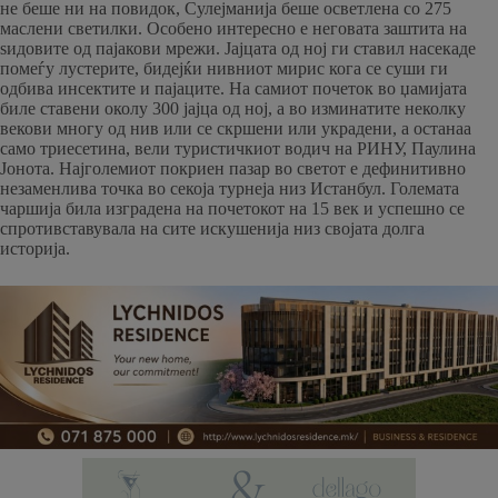
не беше ни на повидок, Сулејманија беше осветлена со 275
маслени светилки. Особено интересно е неговата заштита на
ѕидовите од пајакови мрежи. Јајцата од ној ги ставил насекаде
помеѓу лустерите, бидејќи нивниот мирис кога се суши ги
одбива инсектите и пајаците. На самиот почеток во џамијата
биле ставени околу 300 јајца од ној, а во изминатите неколку
векови многу од нив или се скршени или украдени, а останаа
само триесетина, вели туристичкиот водич на РИНУ, Паулина
Јонота. Најголемиот покриен пазар во светот е дефинитивно
незаменлива точка во секоја турнеја низ Истанбул. Големата
чаршија била изградена на почетокот на 15 век и успешно се
спротивставувала на сите искушенија низ својата долга
историја.