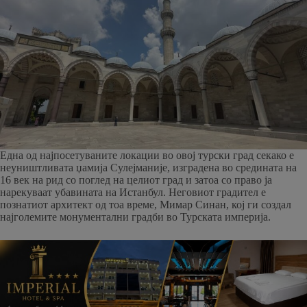
Една од најпосетуваните локации во овој турски град секако е
неуништливата џамија Сулејманије, изградена во средината на
16 век на рид со поглед на целиот град и затоа со право ја
нарекуваат убавината на Истанбул. Неговиот градител е
познатиот архитект од тоа време, Мимар Синан, кој ги создал
најголемите монументални градби во Турската империја.