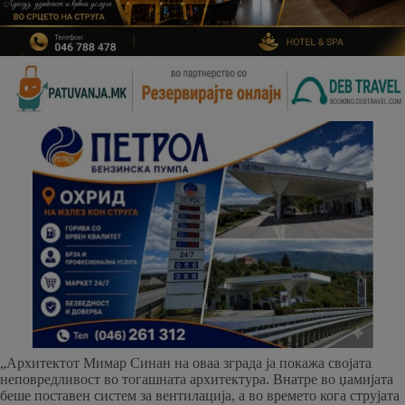
„Архитектот Мимар Синан на оваа зграда ја покажа својата
неповредливост во тогашната архитектура. Внатре во џамијата
беше поставен систем за вентилација, а во времето кога струјата