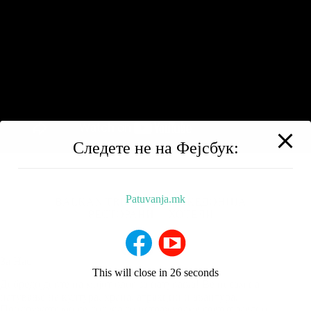
Следете не на Фејсбук:
Patuvanja.mk
BALKAN TRIP
НИЗ МАКЕДОНИЈА
РЕСТОРАНИ
ХОТЕЛИ
За Нас
This will close in
25
seconds
Добредојдовте на мојот блог за патувања! Ве носам на
патување на култура, храна, атракции и авантура.
Придружете ми се додека го истражуваме светот заедно!