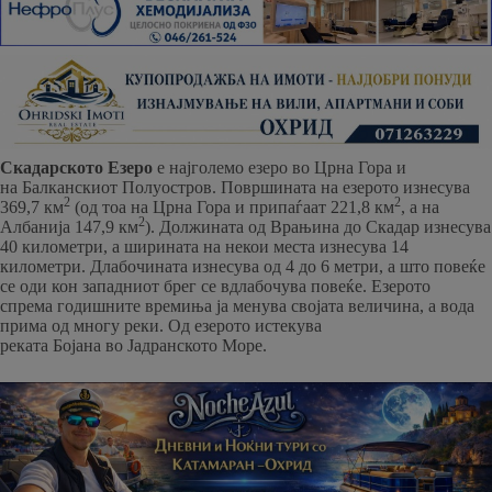
Скадарското Езеро
е најголемо езеро во Црна Гора и
на Балканскиот Полуостров. Површината на езерото изнесува
2
2
369,7 км
(од тоа на Црна Гора и припаѓаат 221,8 км
, а на
2
Албанија 147,9 км
). Должината од Врањина до Скадар изнесува
40 километри, а ширината на некои места изнесува 14
километри. Длабочината изнесува од 4 до 6 метри, а што повеќе
се оди кон западниот брег се вдлабочува повеќе. Езерото
спрема годишните времиња ја менува својата величина, а вода
прима од многу реки. Од езерото истекува
реката Бојана во Јадранското Море.