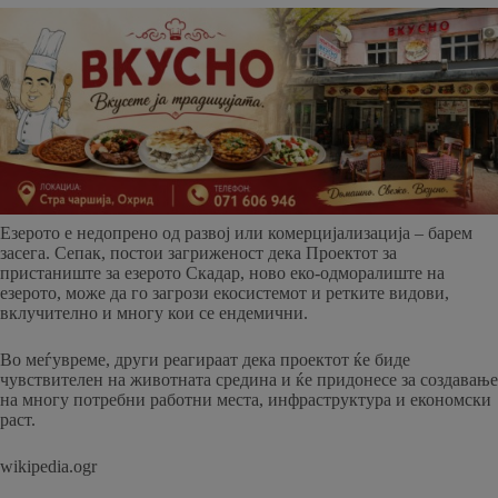
Езерото е недопрено од развој или комерцијализација – барем
засега. Сепак, постои загриженост дека Проектот за
пристаниште за езерото Скадар, ново еко-одморалиште на
езерото, може да го загрози екосистемот и ретките видови,
вклучително и многу кои се ендемични.
Во меѓувреме, други реагираат дека проектот ќе биде
чувствителен на животната средина и ќе придонесе за создавање
на многу потребни работни места, инфраструктура и економски
раст.
wikipedia.ogr