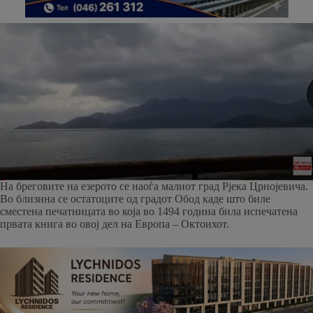
На бреговите на езерото се наоѓа малиот град Рјека Црнојевича.
Во близина се остатоците од градот Обод каде што биле
сместена печатницата во која во 1494 година била испечатена
првата книга во овој дел на Европа – Октоихот.