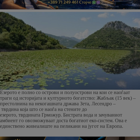
Езерото е полно со острови и полуострови на кои се наоѓаат
траги од историјата и културното богатство: Жабљак (15 век) –
престолнина на некогашната држава Зета, Лесендро –
тврдина која што се наоѓа на стените до
езерото, тврдината Грможур. Бистрата вода и зачуваниот
амбиент го овозможуваат доста богатиот еко-систем. Ова е
единствено живеалиште на пеликани на југот на Европа.