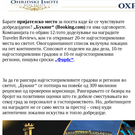
Барате
пријателско место
за посета каде ќе се чувствувате
добредојдени?
„Букинг“ (Booking.com)
ги има одговорите.
Компанијата го објави 12-тото доделување на наградите
Traveler Reviews, кои ги откриваат 20-те најгостопримливи
места во светот. Овогодинешниот список вклучува локации
на пет континенти. Списокот е поделен на два дела, 10-те
најгостопримливи градови и 10-те најгостопримливи
региони, пишува српски
„Форбс“
.
За да ги рангира најгостопримливите градови и региони во
светот, „Букинг“ се потпира на повеќе од 309 милиони
рецензии од проверени корисници. Рангирањето се базира на
бројот на позитивни оценки што ги добиле сместувањата во
секој град за персоналот и гостопримството. Но, добитниците
на наградите не се само места за престој – секој нуди
автентични локални искуства и топло добредојде.