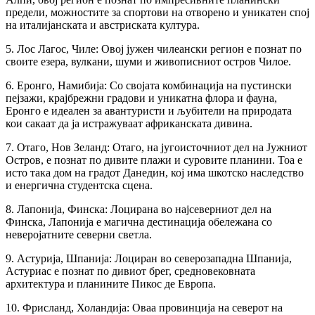
предели, можностите за спортови на отворено и уникатен спој
на италијанската и австриската култура.
5. Лос Лагос, Чиле: Овој јужен чилеански регион е познат по
своите езера, вулкани, шуми и живописниот остров Чилое.
6. Еронго, Намибија: Со својата комбинација на пустински
пејзажи, крајбрежни градови и уникатна флора и фауна,
Еронго е идеален за авантуристи и љубители на природата
кои сакаат да ја истражуваат африканската дивина.
7. Отаго, Нов Зеланд: Отаго, на југоисточниот дел на Јужниот
Остров, е познат по дивите плажи и суровите планини. Тоа е
исто така дом на градот Данедин, кој има шкотско наследство
и енергична студентска сцена.
8. Лапонија, Финска: Лоцирана во најсеверниот дел на
Финска, Лапонија е магична дестинација обележана со
неверојатните северни светла.
9. Астурија, Шпанија: Лоциран во северозападна Шпанија,
Астуриас е познат по дивиот брег, средновековната
архитектура и планините Пикос де Европа.
10. Фрисланд, Холандија: Оваа провинција на северот на