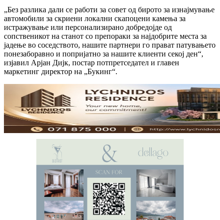
„Без разлика дали се работи за совет од бирото за изнајмување
автомобили за скриени локални скапоцени камења за
истражување или персонализирано добредојде од
сопственикот на станот со препораки за најдобрите места за
јадење во соседството, нашите партнери го прават патувањето
понезаборавно и попријатно за нашите клиенти секој ден“,
изјавил Арјан Дијк, постар потпретседател и главен
маркетинг директор на „Букинг“.