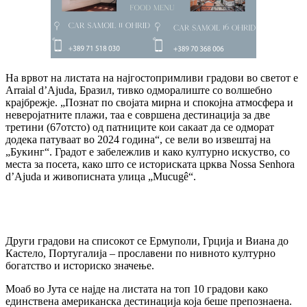
На врвот на листата на најгостопримливи градови во светот е
Arraial d’Ajuda, Бразил, тивко одморалиште со волшебно
крајбрежје. „Познат по својата мирна и спокојна атмосфера и
неверојатните плажи, таа е совршена дестинација за две
третини (67отсто) од патниците кои сакаат да се одморат
додека патуваат во 2024 година“, се вели во извештај на
„Букинг“. Градот е забележлив и како културно искуство, со
места за посета, како што се историската црква Nossa Senhora
d’Ajuda и живописната улица „Mucugê“.
Други градови на списокот се Ермуполи, Грција и Виана до
Кастело, Португалија – прославени по нивното културно
богатство и историско значење.
Моаб во Јута се најде на листата на топ 10 градови како
единствена американска дестинација која беше препознаена.