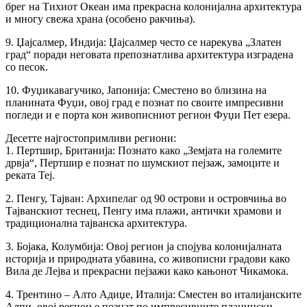
брег на Тихиот Океан има прекрасна колонијална архитектура
и многу свежа храна (особено ракчиња).
9. Џајсалмер, Индија: Џајсалмер често се нарекува „Златен
град“ поради неговата препознатлива архитектура изградена
со песок.
10. Фуџикавагучико, Јапонија: Сместено во близина на
планината Фуџи, овој град е познат по своите импресивни
погледи и е порта кон живописниот регион Фуџи Пет езера.
Десетте најгостопримливи региони:
1. Пертшир, Британија: Познато како „Земјата на големите
дрвја“, Пертшир е познат по шумскиот пејзаж, замоците и
реката Теј.
2. Пенгу, Тајван: Архипелаг од 90 острови и островчиња во
Тајванскиот теснец, Пенгу има плажи, антички храмови и
традиционална тајванска архитектура.
3. Бојака, Колумбија: Овој регион ја спојува колонијалната
историја и природната убавина, со живописни градови како
Вила де Лејва и прекрасни пејзажи како кањонот Чикамока.
4. Трентино – Алто Адиџе, Италија: Сместен во италијанските
Алпи, овој регион е познат по импресивните планински