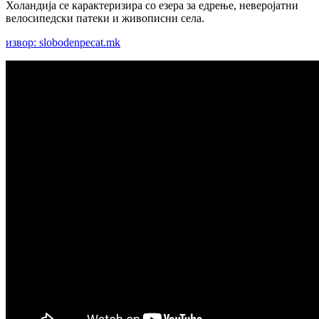
Холандија се карактеризира со езера за едрење, неверојатни
велосипедски патеки и живописни села.
извор: slobodenpecat.mk