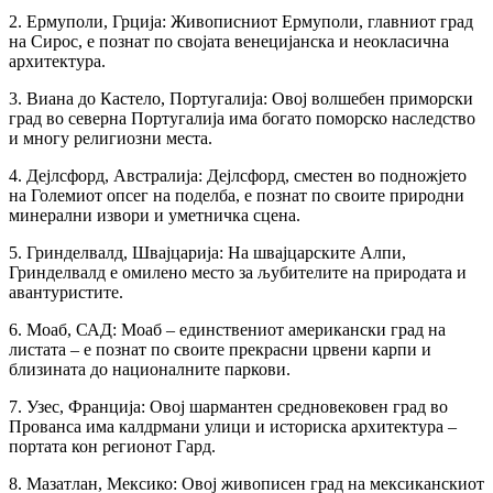
2. Ермуполи, Грција: Живописниот Ермуполи, главниот град
на Сирос, е познат по својата венецијанска и неокласична
архитектура.
3. Виана до Кастело, Португалија: Овој волшебен приморски
град во северна Португалија има богато поморско наследство
и многу религиозни места.
4. Дејлсфорд, Австралија: Дејлсфорд, сместен во подножјето
на Големиот опсег на поделба, е познат по своите природни
минерални извори и уметничка сцена.
5. Гринделвалд, Швајцарија: На швајцарските Алпи,
Гринделвалд е омилено место за љубителите на природата и
авантуристите.
6. Моаб, САД: Моаб – единствениот американски град на
листата – е познат по своите прекрасни црвени карпи и
близината до националните паркови.
7. Узес, Франција: Овој шармантен средновековен град во
Прованса има калдрмани улици и историска архитектура –
портата кон регионот Гард.
8. Мазатлан, Мексико: Овој живописен град на мексиканскиот