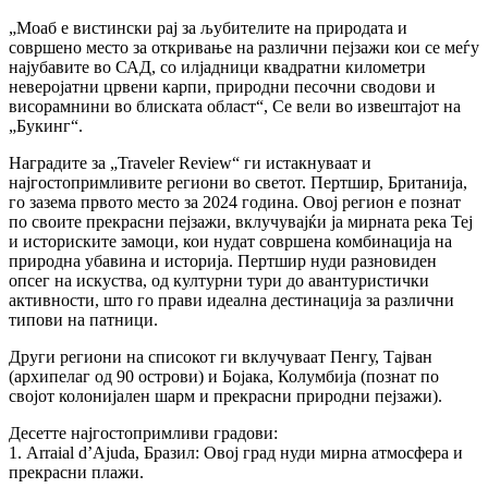
„Моаб е вистински рај за љубителите на природата и
совршено место за откривање на различни пејзажи кои се меѓу
најубавите во САД, со илјадници квадратни километри
неверојатни црвени карпи, природни песочни сводови и
висорамнини во блиската област“, Се вели во извештајот на
„Букинг“.
Наградите за „Traveler Review“ ги истакнуваат и
најгостопримливите региони во светот. Пертшир, Британија,
го зазема првото место за 2024 година. Овој регион е познат
по своите прекрасни пејзажи, вклучувајќи ја мирната река Теј
и историските замоци, кои нудат совршена комбинација на
природна убавина и историја. Пертшир нуди разновиден
опсег на искуства, од културни тури до авантуристички
активности, што го прави идеална дестинација за различни
типови на патници.
Други региони на списокот ги вклучуваат Пенгу, Тајван
(архипелаг од 90 острови) и Бојака, Колумбија (познат по
својот колонијален шарм и прекрасни природни пејзажи).
Десетте најгостопримливи градови:
1. Arraial d’Ajuda, Бразил: Овој град нуди мирна атмосфера и
прекрасни плажи.