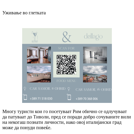
Уживање во глетката
Многу туристи кои го посетуваат Рим обично се одлучуваат
да патуваат до Тиволи, пред се поради добро сочуваните вили
на некогаш познати личности, иако овој италијански град
може да понуди повеќе.