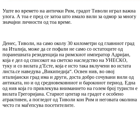
Уште во времето на антички Рим, градот Тиволи играл важна
улога. А тоа е пред се затоа што имало вили за одмор за многу
значајни личности од тоа време.
Денес, Тиволи, на само околу 30 километри од главниот град
на Италија, може да се пофали не само со остатоците од
поранешната резиденција на римскиот император Адријан,
која е дел од списокот на светско наследство на УНЕСКО,
туку и со вилата д’Есте, која е исто така вклучени во истата
листа.се наведува „Википедија“. Освен нив, во овој
италијански град има и други, доста добро сочувани вили од
антиката, но и од средновековниот и барокниот период. Една
од нив која го привлекува вниманието на голем број туристи е
вилата Грегоријана. Стариот центар на градот е особено
атрактивен, а погледот од Тиволи кон Рим и неговата околина
често ги маѓепсува посетителите.