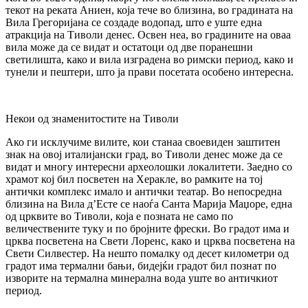
текот на реката Аниен, која тече во близина, во градината на
Вила Грегоријана се создаде водопад, што е уште една
атракција на Тиволи денес. Освен неа, во градините на оваа
вила може да се видат и остатоци од две поранешни
светилишта, како и вила изградена во римски период, како и
тунели и пештери, што ја прави посетата особено интересна.
Некои од знаменитостите на Тиволи
Ако ги исклучиме вилите, кои станаа своевиден заштитен
знак на овој италијански град, во Тиволи денес може да се
видат и многу интересни археолошки локалитети. Заедно со
храмот кој бил посветен на Херакле, во рамките на тој
антички комплекс имало и антички театар. Во непосредна
близина на Вила д’Есте се наоѓа Санта Марија Маџоре, една
од црквите во Тиволи, која е позната не само по
величествените туку и по бројните фрески. Во градот има и
црква посветена на Свети Лоренс, како и црква посветена на
Свети Силвестер. На нешто помалку од десет километри од
градот има термални бањи, бидејќи градот бил познат по
изворите на термална минерална вода уште во античкиот
период.