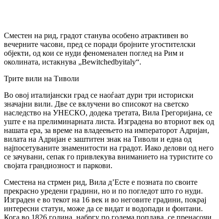
Сместен на рид, градот станува особено атрактивен во
вечерните часови, пред се поради бројните угостителски
објекти, од кои се нуди феноменален поглед на Рим и
околината, истакнува „Bewitchedbyitaly“.
Трите вили на Тиволи
Во овој италијански град се наоѓаат дури три историски
значајни вили. Две се вклучени во списокот на светско
наследство на УНЕСКО, додека третата, Вила Грегоријана, се
уште е на прелиминарната листа. Изградена во вториот век од
нашата ера, за време на владеењето на императорот Адријан,
вилата на Адријан е заштитен знак на Тиволи и една од
најпосетуваните знаменитости на градот. Иако делови од него
се зачувани, сепак го привлекува вниманието на туристите со
својата грандиозност и паркови.
Сместена на стрмен рид, Вила д’Есте е позната по своите
прекрасно уредени градини, но и по погледот што го нуди.
Изграден е во текот на 16 век и во неговите градини, покрај
интересни статуи, може да се видат и водопади и фонтани.
Кога во 1826 година, набргу по голема поплава, се пренасочи