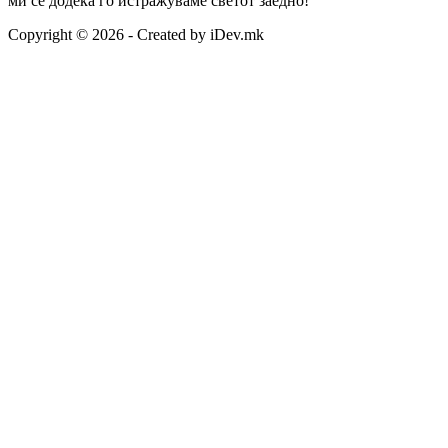
ми се додека го истражуваме светот заедно!
Copyright © 2026 - Created by iDev.mk