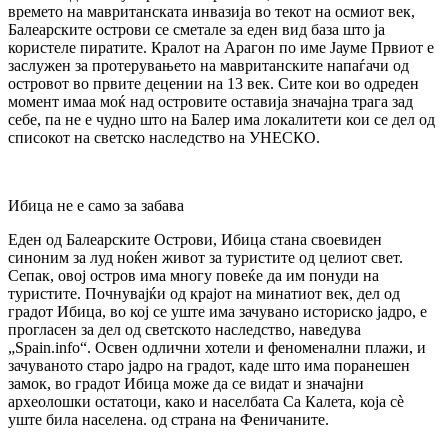
времето на мавританската инвазија во текот на осмиот век,
Балеарските острови се сметале за еден вид база што ја
користеле пиратите. Кралот на Арагон по име Јауме Првиот е
заслужен за протерувањето на мавританските напаѓачи од
островот во првите децении на 13 век. Сите кои во одреден
момент имаа моќ над островите оставија значајна трага зад
себе, па не е чудно што на Балер има локалитети кои се дел од
списокот на светско наследство на УНЕСКО.
Ибица не е само за забава
Еден од Балеарските Острови, Ибица стана своевиден
синоним за луд ноќен живот за туристите од целиот свет.
Сепак, овој остров има многу повеќе да им понуди на
туристите. Почнувајќи од крајот на минатиот век, дел од
градот Ибица, во кој се уште има зачувано историско јадро, е
прогласен за дел од светското наследство, наведува
„Spain.info“. Освен одлични хотели и феноменални плажи, и
зачуваното старо јадро на градот, каде што има поранешен
замок, во градот Ибица може да се видат и значајни
археолошки остатоци, како и населбата Са Калета, која сè
уште била населена. од страна на Феничаните.