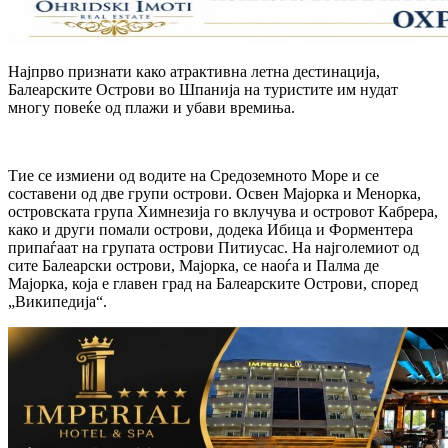
Најпрво признати како атрактивна летна дестинација,
Балеарските Острови во Шпанија на туристите им нудат
многу повеќе од плажи и убави времиња.
Тие се измиени од водите на Средоземното Море и се
составени од две групи острови. Освен Мајорка и Менорка,
островската група Химнезија го вклучува и островот Кабрера,
како и други помали острови, додека Ибица и Форментера
припаѓаат на групата острови Питиусас. На најголемиот од
сите Балеарски острови, Мајорка, се наоѓа и Палма де
Мајорка, која е главен град на Балеарските Острови, според
„Википедија“.