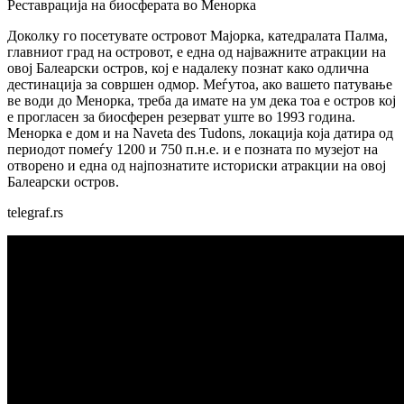
Реставрација на биосферата во Менорка
Доколку го посетувате островот Мајорка, катедралата Палма,
главниот град на островот, е една од најважните атракции на
овој Балеарски остров, кој е надалеку познат како одлична
дестинација за совршен одмор. Меѓутоа, ако вашето патување
ве води до Менорка, треба да имате на ум дека тоа е остров кој
е прогласен за биосферен резерват уште во 1993 година.
Менорка е дом и на Naveta des Tudons, локација која датира од
периодот помеѓу 1200 и 750 п.н.е. и е позната по музејот на
отворено и една од најпознатите историски атракции на овој
Балеарски остров.
telegraf.rs