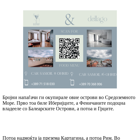
Бројни напаѓачи ги окупирале овие острови во Средоземното
Море. Прво тоа биле Иберијците, а Феничаните подоцна
владееле со Балеарските Острови, а потоа и Грците.
Потоа надмоќта ја презема Картагина, а потоа Рим. Во