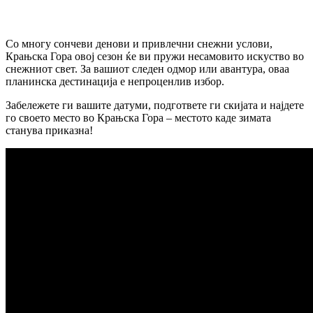
Со многу сончеви денови и привлечни снежни услови,
Крањска Гора овој сезон ќе ви пружи несамовито искуство во
снежниот свет. За вашиот следен одмор или авантура, оваа
планинска дестинација е непроценлив избор.
Забележете ги вашите датуми, подгответе ги скијата и најдете
го своето место во Крањска Гора – местото каде зимата
станува приказна!