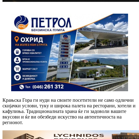
Крањска Гора ги нуди на своите посетители не само одлични
скијачки услови, туку и широка палета на ресторани, хотели и
кафулиња. Традиционалната храна ќе ги задоволи вашите
вкусови и ќе ви обезбеди искуство на автентичноста на
регионот.