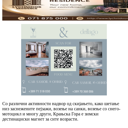
Со различни активности надвор од скијањето, како шетање
низ заснежените пејзажи, возење на санки, возење со снего-
мотоцикл и многу други, Крањска Гора е зимски
дестинациски магнет за сите возрасти.