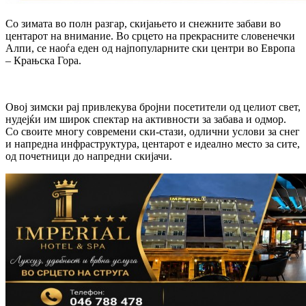
Со зимата во полн разгар, скијањето и снежните забави во
центарот на внимание. Во срцето на прекрасните словенечки
Алпи, се наоѓа еден од најпопуларните ски центри во Европа
– Крањска Гора.
Овој зимски рај привлекува бројни посетители од целиот свет,
нудејќи им широк спектар на активности за забава и одмор.
Со своите многу современи ски-стази, одлични услови за снег
и напредна инфраструктура, центарот е идеално место за сите,
од почетници до напредни скијачи.