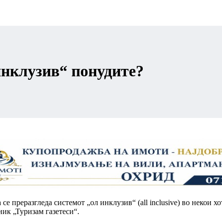
инклузив“ понудите?
се преразгледа системот „ол инклузив“ (all inclusive) во некои х
ник „Туризам газетеси“.