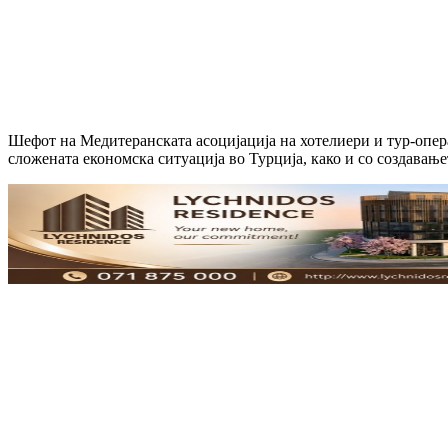
Шефот на Медитеранската асоцијација на хотелиери и тур-опе
сложената економска ситуација во Турција, како и со создавањ