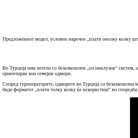
Предложениот модел, условно наречен „плати онолку колку што
Во Турција има хотели со безалкохолен „ол инклузив“ систем, а
ориентиран кон семејни одмори.
Според туроператорите, одморите во Турција со безалкохолна ве
биде форматот „плати толку колку ќе искористиш“ во споредба