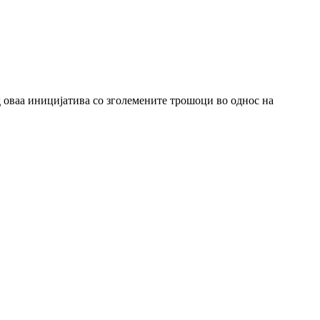
 оваа иницијатива со зголемените трошоци во однос на