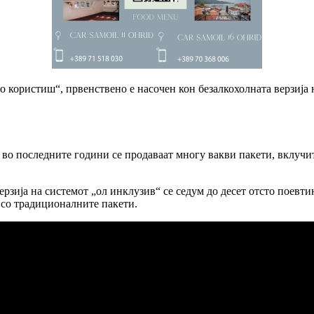
 користиш“, првенствено е насочен кон безалкохолната верзија 
 во последните години се продаваат многу вакви пакети, вклучит
рзија на системот „ол инклузив“ се седум до десет отсто поевти
 со традиционалните пакети.