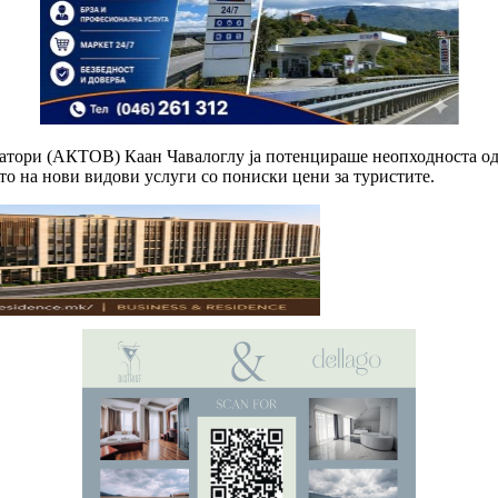
ратори (АКТОВ) Каан Чавалоглу ја потенцираше неопходноста од
ето на нови видови услуги со пониски цени за туристите.