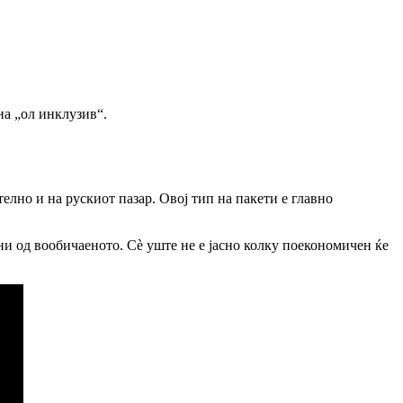
на „ол инклузив“.
елно и на рускиот пазар. Овој тип на пакети е главно
ни од вообичаеното. Сè уште не е јасно колку поекономичен ќе