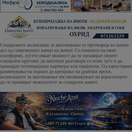
Социјалните апликации за запознавање се претворија во важен
дел од современиот начин на живот. Со помошта на овие
платформи, луѓето имаат можност да ги прошират своите
социјални кругови, да започнат разговори со нови луѓе и да
пронајдат потенцијални партнери или пријатели. Од едноставни
разменувања на пораки до креирање на длабоки врски,
апликациите за запознавање им овозможуваат на корисниците
да ги прошират можностите за социјален живот.