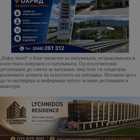
„Enjoy travel“ е блог посветен на патувањата, истражувањата и
искуствата поврзани со патувањата. Од исклучителни
дестинации до совети за патување, овој блог ги споделува
различните аспекти на искуството на патување. Неговата цел е
да ги инспирира и информира луѓето за нови дестинации и
авантури.