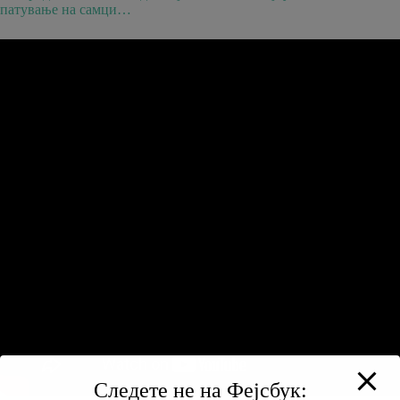
патување на самци…
Следете не на Фејсбук: