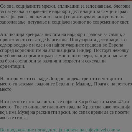
Со ова, социјалните мрежи, апликации за запознавање, блогови
за патувања и објавените најдобри дестинации за самци играат
значајна улога во начинот на кој ги доживуваме искуствата на
запознавање, патување и социјален живот во современиот свет.
Апликација креирала листата на најдобри градови за самци, а
првото место го зазеде Барселона. Популарната дестинација за
одмор воедно е и еден од најпопуларните градови во Европа
според корисниците на апликацијата Тиндер. Постојат неколку
клубови кои организираат самостојни вечери, танци и настани
за брзи состаноци за различни возрасти и сексуални
ориентации.
На второ место се најде Лондон, додека третото и четвртото
место ги заземаа градовите Берлин и Мадрид. Прага е на петтото
место.
Интересно е што на листата се најде и Загреб кој го зазеде 47-то
место. Тие го опишале главниот град на Хрватска како локација
која има Музеј на раскинати врски, но сепак вреди да се посети
ако сте сингл.
Во продолжение погледнете ја листата на enjoytravel.com за