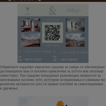
Објавените најдобри европски градови за самци ги обележуваат
дестинациите кои се посебно привлечни за луѓето кои патуваат
самостојно. Тие градови понудуваат разновидни можности за
запознавање на нови луѓе, културни истражувања и уживање во
различни активности што ги прават посебни за самооткривање
и дружење.