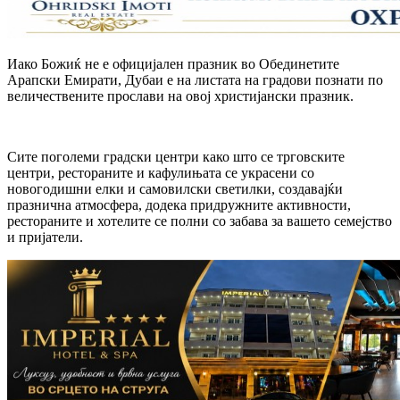
Иако Божиќ не е официјален празник во Обединетите
Арапски Емирати, Дубаи е на листата на градови познати по
величествените прослави на овој христијански празник.
Сите поголеми градски центри како што се трговските
центри, рестораните и кафулињата се украсени со
новогодишни елки и самовилски светилки, создавајќи
празнична атмосфера, додека придружните активности,
рестораните и хотелите се полни со забава за вашето семејство
и пријатели.