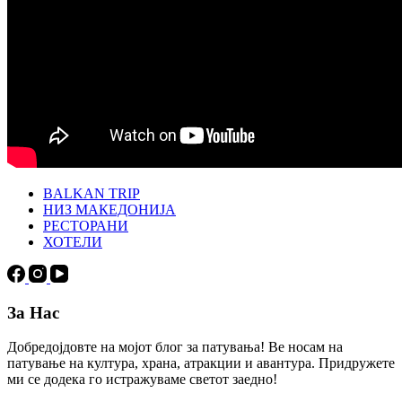
BALKAN TRIP
НИЗ МАКЕДОНИЈА
РЕСТОРАНИ
ХОТЕЛИ
За Нас
Добредојдовте на мојот блог за патувања! Ве носам на
патување на култура, храна, атракции и авантура. Придружете
ми се додека го истражуваме светот заедно!