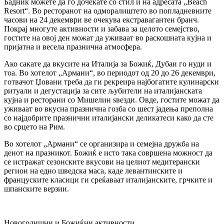
Бадник можете да го дочекате со стил и на адресата „Beach
Resort“. Во ресторанот на одморалиштето во попладневните
часови на 24 декември ве очекува екстравагантен бранч.
Покрај многуте активности и забава за целото семејство,
гостите на овој ден можат да уживаат во раскошната кујна и
пријатна и весела празнична атмосфера.
Ако сакате да вкусите на Италија за Божиќ, Дубаи го нуди и
тоа. Во хотелот „Армани“, во периодот од 20 до 26 декември,
готвачот Џовани треба да ги рекреира најбогатите кулинарски
ритуали и дегустација за сите љубители на италијанската
кујна и ресторани со Мишелин ѕвезди. Овде, гостите можат да
уживаат во вкусна празнична гозба со шест јадења преполна
со најдобрите празнични италијански деликатеси како да сте
во срцето на Рим.
Во хотелот „Армани“ се организира и семејна дружба на
денот на празникот. Божиќ е исто така совршена можност да
се истражат сезонските вкусови на целиот медитерански
регион на едно шведска маса, каде левантинските и
француските класици ги среќаваат италијанските, грчките и
шпанските верзии.
Новогодишни и Божиќни активности