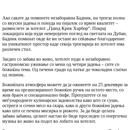
Ако сакате да поминете незаборавна Бадник, на трпеза полна
со вкусни јадења и понуда на пијалок со врвен квалитет –
размислете за хотелот „Гранд Крик Харбор“. Покрај
локацијата која нуди неверојатен поглед на светлата на Дубаи,
Бадник поминат овде ќе ви остане во сеќавање благодарение
на уникатниот простор каде секоја трпезарија во хотелот има
различен стил.
Заедно со забава во живо, хотелот нуди и незаборавно
гастрономско уживање со мени од четири јадења – сите со
божиќна тема. Од печени гради од патки до чоколадни слатки
од лешник.
Божиќната атмосфера можете да ја оживеете на 25 декември за
време на организираниот божиќен ручек на истото место, со
жив бранч и сензационално бифе. Препуштете се на
меѓународните кулинарски задоволства како што се суши,
остриги и сочни месо на скара, како и други божиќни јадења
како што се печена мисирка и рижото. За да биде целата
забава забавна, целиот настан ќе биде проследен со енергична
музика во живо на подот во лобито на хотелот.