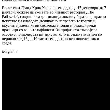
Во хотелот Гранд Крик Харбор, секој ден од 15 декември до 7
јануари, можете да уживате во нивниот ресторан „The
Patisserie“, совршената дестинација доколку барате прекрасно
искуство на благодат. Деликатно направените колачи и
вкусните јадења ќе ви овозможат топли и релаксирачки
празници со вашите најблиски. За пријатната атмосфера
особено придонесува пијанистот кој непрекинато свири во
периодот од 16 до 19 часот секој ден, освен понеделник и
среда.
telegraf.rs