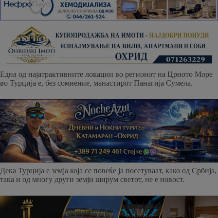
Една од најатрактивните локации во регионот на Црното Море
во Турција е, без сомнение, манастирот Панагија Сумела.
Дека Турција е земја која се повеќе ја посетуваат, како од Србија,
така и од многу други земји ширум светот, не е новост.