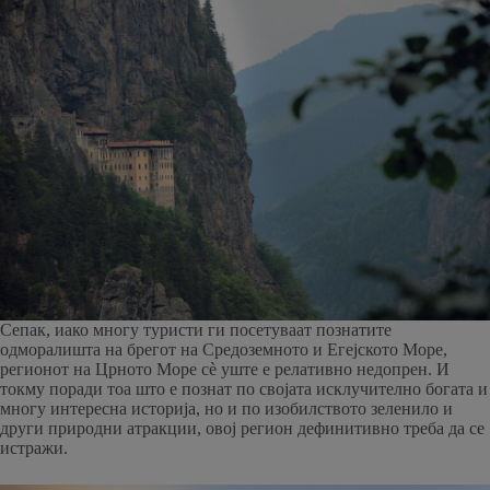
Сепак, иако многу туристи ги посетуваат познатите
одморалишта на брегот на Средоземното и Егејското Море,
регионот на Црното Море сè уште е релативно недопрен. И
токму поради тоа што е познат по својата исклучително богата и
многу интересна историја, но и по изобилството зеленило и
други природни атракции, овој регион дефинитивно треба да се
истражи.