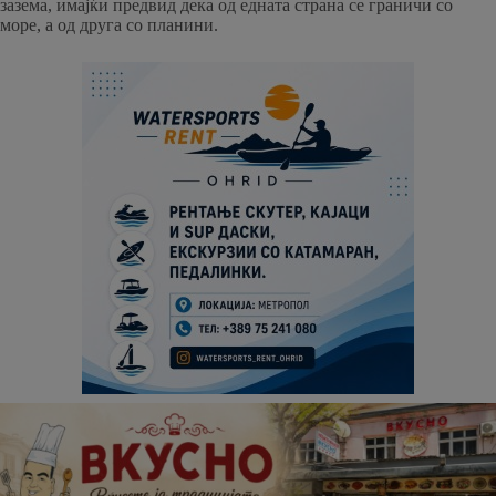
зазема, имајќи предвид дека од едната страна се граничи со
море, а од друга со планини.