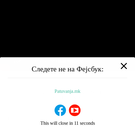
Следете не на Фејсбук:
Patuvanja.mk
BALKAN TRIP
НИЗ МАКЕДОНИЈА
РЕСТОРАНИ
ХОТЕЛИ
За Нас
This will close in
10
seconds
Добредојдовте на мојот блог за патувања! Ве носам на
патување на култура, храна, атракции и авантура.