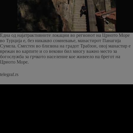
Една од најатрактивните локации во регионот на Црното Море
во Турција е, без никакво сомневање, манастирот Панагија
Сумела. Сместен во близина на градот Трабзон, овој манастир е
врежан во карпите и со векови бил многу важно место за
богослужба за грчкото население кое живеело на брегот на
Црното Море.
telegraf.rs