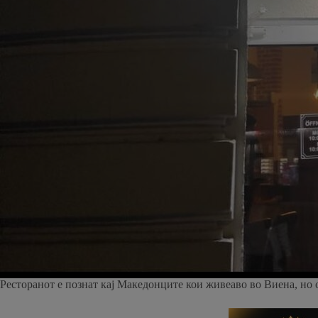
Ресторанот е познат кај Македонците кои живеаво во Виена, но о