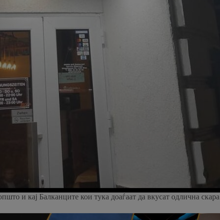
пшто и кај Балканците кои тука доаѓаат да вкусат одлична скара