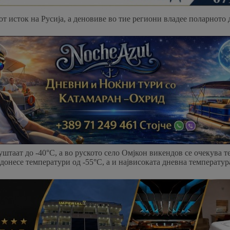
от исток на Русија, а деновиве во тие региони владее поларното 
штаат до -40°C, а во руското село Омјкон викендов се очекува т
 донесе температури од -55°C, а и највисоката дневна температур