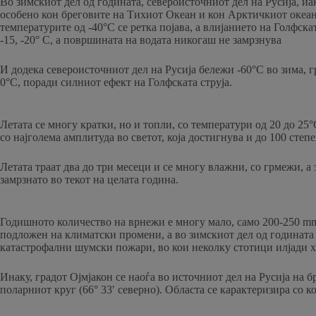
Во зимскиот дел од годината, североисточниот дел на Русија, иак
особено кон бреговите на Тихиот Океан и кон Арктичкиот океан,
температурите од -40°C се ретка појава, а влијанието на Голфска
-15, -20° C, а површината на водата никогаш не замрзнува
И додека североисточниот дел на Русија бележи -60°C во зима,
0°C, поради силниот ефект на Голфската струја.
Летата се многу кратки, но и топли, со температури од 20 до 25
со најголема амплитуда во светот, која достигнува и до 100 степ
Летата траат два до три месеци и се многу влажни, со грмежи, а
замрзнато во текот на целата година.
Годишното количество на врнежи е многу мало, само 200-250 mm д
подложен на климатски промени, а во зимскиот дел од годината 
катастрофални шумски пожари, во кои неколку стотици илјади хе
Инаку, градот Ојмјакон се наоѓа во источниот дел на Русија на 
поларниот круг (66° 33′ северно). Областа се карактеризира со к