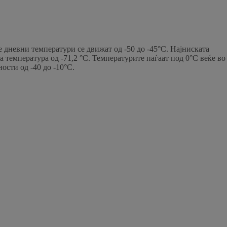
е дневни температури се движат од -50 до -45°C. Најниската
 температура од -71,2 °C. Температурите паѓаат под 0°C веќе во
ости од -40 до -10°C.