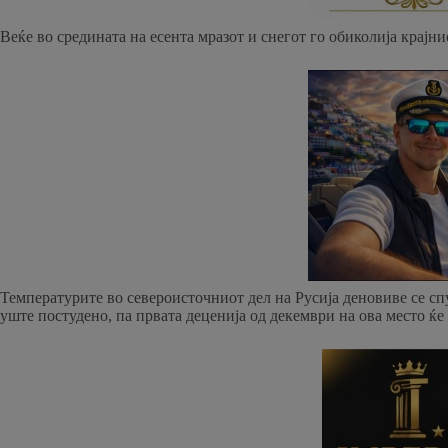
Веќе во средината на есента мразот и снегот го обиколија крајни
Температурите во североисточниот дел на Русија деновиве се спу
уште постудено, па првата деценија од декември на ова место ќе