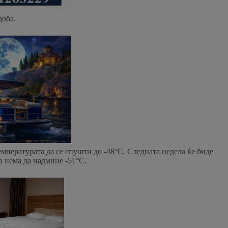
доба.
емпературата да се спушти до -48°C. Следната недела ќе биде
а нема да надмине -51°C.