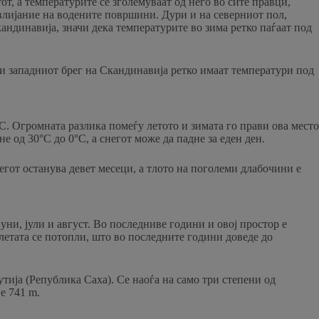
от, а температурите се зголемуваат од него во сите правци,
влијание на водените површини. Дури и на северниот пол,
кандинавија, значи дека температурите во зима ретко паѓаат под
 и западниот брег на Скандинавија ретко имаат температури под
C. Огромната разлика помеѓу летото и зимата го прави ова место
е од 30°C до 0°C, а снегот може да падне за еден ден.
егот останува девет месеци, а тлото на поголеми длабочини е
ни, јули и август. Во последниве години и овој простор е
летата се потопли, што во последните години доведе до
тија (Република Саха). Се наоѓа на само три степени од
е 741 m.