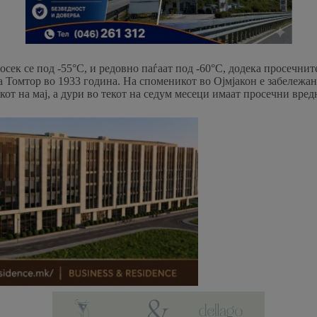
осек се под -55°C, и редовно паѓаат под -60°C, додека просечнит
 Томтор во 1933 година. На споменикот во Ојмјакон е забележана
от на мај, а дури во текот на седум месеци имаат просечни вредн