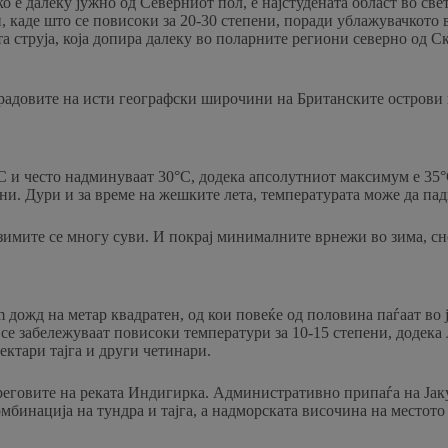
о е далеку јужно од Северниот пол, е најстудената област во свет
 каде што се повисоки за 20-30 степени, поради ублажувачкото 
та струја, која допира далеку во поларните региони северно од С
 градовите на исти географски широчини на Британските острови
°C и често надминуваат 30°C, додека апсолутниот максимум е 35°
ени. Дури и за време на жешките лета, температурата може да падн
 зимите се многу суви. И покрај минималните врнежи во зима, сн
ожд на метар квадратен, од кои повеќе од половина паѓаат во ју
се забележуваат повисоки температури за 10-15 степени, додека 
ктари тајга и други четинари.
бреговите на реката Индигирка. Административно припаѓа на Јаку
омбинација на тундра и тајга, а надморската височина на местото 