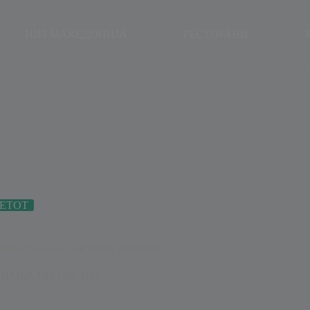
modal-check
НИЗ МАКЕДОНИЈА
РЕСТОРАНИ
ЕТОТ
акон станува туристичка атракција
ВАЊА ПО СВЕТОТ