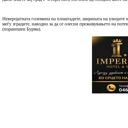
Неверојатната големина на плоштадите, ширината на улиците и
меѓу зградите, наводно за да се олесни преживувањето на поте
(поранешен Бурма).