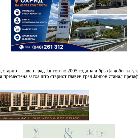
стариот главен град Јангон во 2005 година и брзо ја доби титула
а преместена затоа што стариот главен град Јангон станал презаф