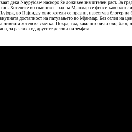
аат дека Naypyidaw наскоро ќе доживее значителен раст. За град
нгон. Хотелите во главниот град на Мјанмар се фенси како хотел
ујорк, во Најпидау овие хотели се празни, известува блогер на 
о вкупната достапност на патувањето во Мјанмар. Без оглед на це
на нивната хотелска сметка. Покрај тоа, како што вели овој блог,
па, за разлика од другите делови на земјата.