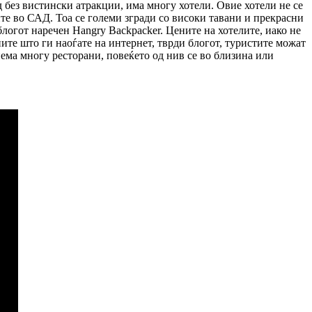
 без вистински атракции, има многу хотели. Овие хотели не се
ите во САД. Тоа се големи згради со високи тавани и прекрасни
блогот наречен Hangry Backpacker. Цените на хотелите, иако не
ните што ги наоѓате на интернет, тврди блогот, туристите можат
 нема многу ресторани, повеќето од нив се во близина или