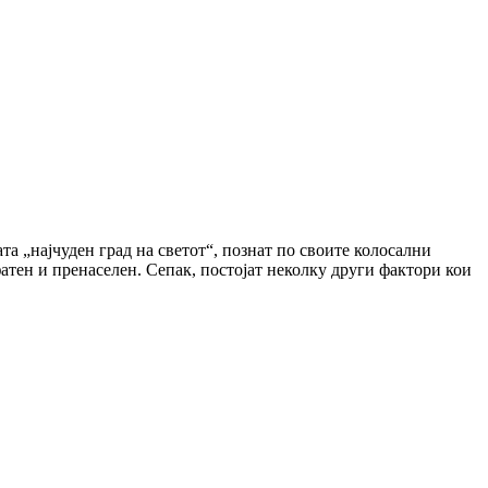
та „најчуден град на светот“, познат по своите колосални
атен и пренаселен. Сепак, постојат неколку други фактори кои