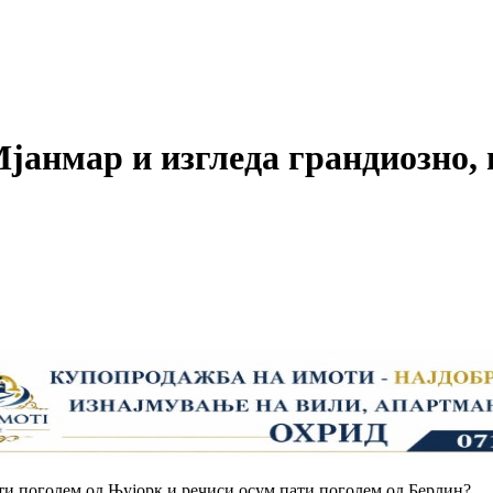
Мјанмар и изгледа грандиозно,
ати поголем од Њујорк и речиси осум пати поголем од Берлин?