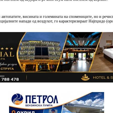
 автопатите, висината и големината на спомениците, но и речис
нцијалните напади од воздухот, го карактеризираат Најпџидо (ор