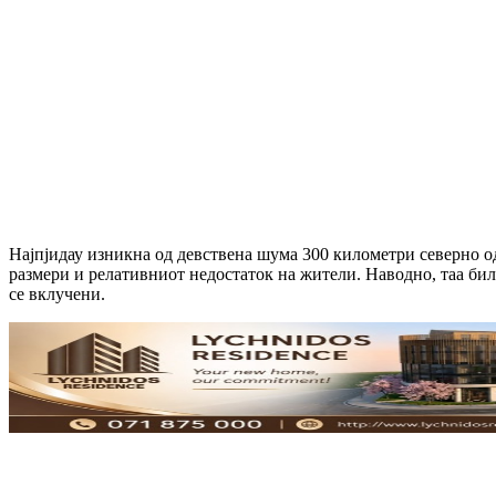
Најпјидау изникна од девствена шума 300 километри северно од 
размери и релативниот недостаток на жители. Наводно, таа бил
се вклучени.