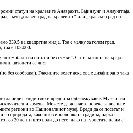
громни статуи на кралевите Анаврахта, Бајинаунг и Алаунгпаја,
град значи „главен град на кралевите“ или „кралски град на
амо 339,5 на квадратна милја. Тоа е малку за голем град.
, тоа е 108.000.
ви автомобили на патот и без гужви“. Сите патишта на крајот
лични автопати се чист
но без сообраќај). Гласините велат дека ова е дизајнирано така
дено да биде грандиозно и вредно за одбележување. Музејот на
исклучителни камења. Можете да дознаете повеќе за воените
овите региони во Националниот музеј. Вреди да се посетат и
и со природата, како што се зоолошката градина, паркот
от со 20 ленти што води до него, иако на туристите не им е