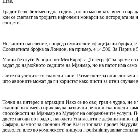
Шве.
Градот беше безимен една година, но по масовната воена парад
кои се сметаат за тројцата најголеми монарси во историјата на 
сонцето“.
Нејзиното население, според сомнителни официјални бројки, е 92
Соодветната бројка за Лондон, на пример, е 14.500. За Париз е 
Улици без луѓе Репортерот МекЕлрој за „Телеграф“ за време на 
водат до најмоќното седиште на Мјанмар, но на патот има сам
ачите на улиците со сламени капи. Размислете за оние чистачи н
што авионите можат да ги користат како писти за итни случаи в
Точки на интерес и атракции Иако се во овој град е чудно, не е
скапоцени камења прикажува различни ретки и скапоцени камењ
способности на Мјанмар во Музејот на одбранбените услуги. По
двете пагоди во градот, пагодата Упатасанти е дефинитивно нај
Сафари, кампот за слонови Phoe Kiar и топлата пролет Naypyita
дозволен влез во комплексот, пишува „tourisminmyanmar.com.m