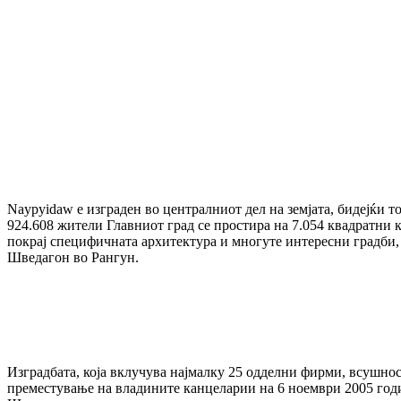
Naypyidaw е изграден во централниот дел на земјата, бидејќи 
924.608 жители Главниот град се простира на 7.054 квадратни 
покрај специфичната архитектура и многуте интересни градби, е
Шведагон во Рангун.
Изградбата, која вклучува најмалку 25 одделни фирми, всушност
преместување на владините канцеларии на 6 ноември 2005 годи