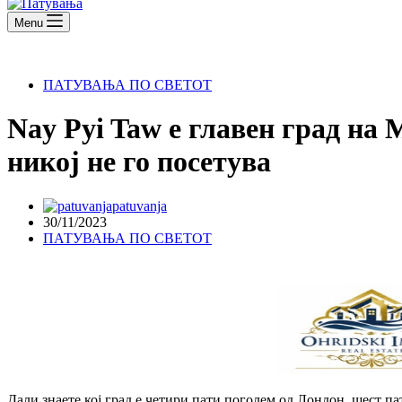
Menu
ПАТУВАЊА ПО СВЕТОТ
Nay Pyi Taw е главен град на 
никој не го посетува
patuvanja
30/11/2023
ПАТУВАЊА ПО СВЕТОТ
Дали знаете кој град е четири пати поголем од Лондон, шест п