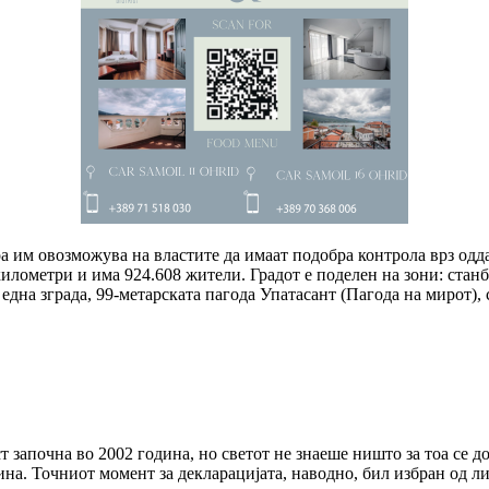
тоа им овозможува на властите да имаат подобра контрола врз од
километри и има 924.608 жители. Градот е поделен на зони: стан
дна зграда, 99-метарската пагода Упатасант (Пагода на мирот), 
 започна во 2002 година, но светот не знаеше ништо за тоа се д
на. Точниот момент за декларацијата, наводно, бил избран од л