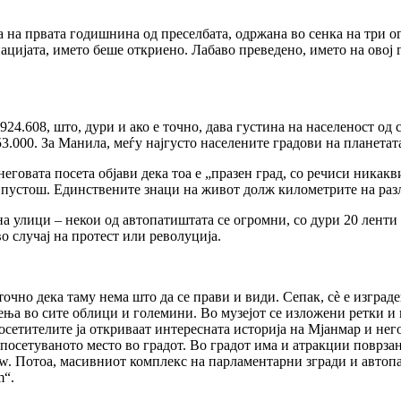
а на првата годишнина од преселбата, одржана во сенка на три о
нацијата, името беше откриено. Лабаво преведено, името на овој 
4.608, што, дури и ако е точно, дава густина на населеност од с
53.000. За Манила, меѓу најгусто населените градови на планетата
неговата посета објави дека тоа е „празен град, со речиси никак
о пустош. Единствените знаци на живот долж километрите на раз
а улици – некои од автопатиштата се огромни, со дури 20 ленти (
о случај на протест или револуција.
 точно дека таму нема што да се прави и види. Сепак, сè е изгра
а во сите облици и големини. Во музејот се изложени ретки и 
сетителите ја откриваат интересната историја на Мјанмар и нег
посетуваното место во градот. Во градот има и атракции поврзан
w. Потоа, масивниот комплекс на парламентарни згради и автопат
m“.