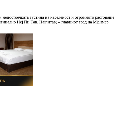
и непостоечката густина на населеност и огромното растојание
игинално Неј Пи Тав, Најпитав) – главниот град на Мјанмар