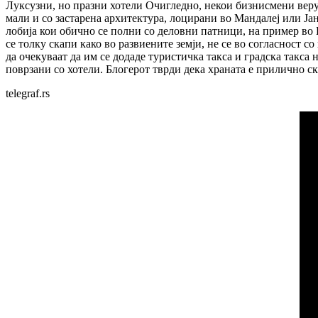
Луксузни, но празни хотели Очигледно, некои бизнисмени верув
мали и со застарена архитектура, лоцирани во Мандалеј или Ја
лобија кои обично се полни со деловни патници, на пример во Њ
се толку скапи како во развиените земји, не се во согласност с
да очекуваат да им се додаде туристичка такса и градска такса 
поврзани со хотели. Блогерот тврди дека храната е прилично ска
telegraf.rs