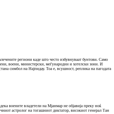
далечените региони каде што често избувнуваат бунтови. Само
бени, воени, министерски, меѓународни и хотелски зони. И
стана симбол на Најпидау. Тоа е, всушност, реплика на пагодата
одека воените владетели на Мјанмар не објавија преку ноќ
ичниот астролог на тогашниот диктатор, високиот генерал Тан