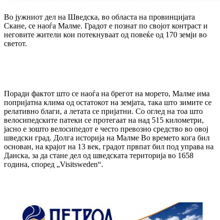
Во јужниот дел на Шведска, во областа на провинцијата
Скане, се наоѓа Малме. Градот е познат по својот контраст и
неговите жители кои потекнуваат од повеќе од 170 земји во
светот.
Поради фактот што се наоѓа на брегот на морето, Малме има
попријатна клима од остатокот на земјата, така што зимите се
релативно благи, а летата се пријатни. Со оглед на тоа што
велосипедските патеки се протегаат на над 515 километри,
јасно е зошто велосипедот е често превозно средство во овој
шведски град. Долга историја на Малме Во времето кога бил
основан, на крајот на 13 век, градот првпат бил под управа на
Данска, за да стане дел од шведската територија во 1658
година, според „Visitsweden“.