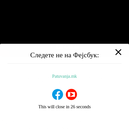
Следете не на Фејсбук:
Patuvanja.mk
BALKAN TRIP
НИЗ МАКЕДОНИЈА
РЕСТОРАНИ
ХОТЕЛИ
За Нас
This will close in
25
seconds
Добредојдовте на мојот блог за патувања! Ве носам на
патување на култура, храна, атракции и авантура.
Придружете ми се додека го истражуваме светот заедно!
Copyright © 2026 - Created by iDev.mk