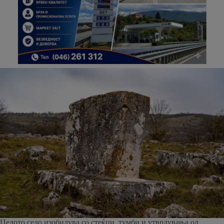
Целото село изобилува со стеќци, тумби и утврдувања од