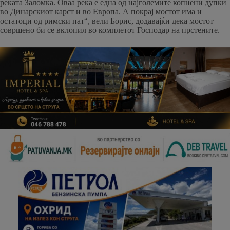
реката Заломка. Оваа река е една од најголемите копнени дупки
во Динарскиот карст и во Европа. А покрај мостот има и
остатоци од римски пат“, вели Борис, додавајќи дека мостот
совршено би се вклопил во комплетот Господар на прстените.