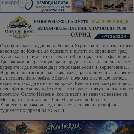
Од највисокиот водопад во Босна и Херцеговина и прекрасните
водопади на Кожица до бедемите и кулите на скриениот град
Хутовска или шумските патеки на Враница, фотографот Борис
Трогранчиќ не престанува да не предизвикува да ги спакуваме
куферите и да почнеме да ја откриваме Босна и Херцеговина. .
Најновата дестинација која сакавме да ја откриеме благодарение
на неговите фотографии е Братач, прекрасно село кое изгледа
нереално, како да не е од ова време. Како што ни кажува Борис,
неверојатно е колку луѓе не знаат за Братач, ниту пак некогаш го
посетиле. Селото Невесин, кое се наоѓа на еден час возење од
Мостар, е на листата на 16 најубави села во Босна и
Херцеговина, како дел од проектот за одржлив развој на
туризмот поддржан од УСАИД.