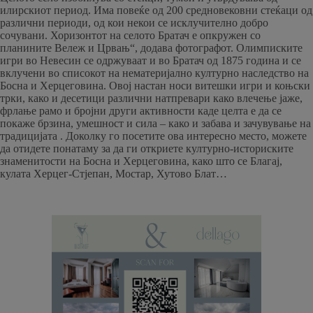
илирскиот период. Има повеќе од 200 средновековни стеќаци од
различни периоди, од кои некои се исклучително добро
сочувани. Хоризонтот на селото Братач е опкружен со
планините Вележ и Црвањ“, додава фотографот. Олимписките
игри во Невесин се одржуваат и во Братач од 1875 година и се
вклучени во списокот на нематеријално културно наследство на
Босна и Херцеговина. Овој настан носи витешки игри и коњски
трки, како и десетици различни натпревари како влечење јаже,
фрлање рамо и бројни други активности каде целта е да се
покаже брзина, умешност и сила – како и забава и зачувување на
традицијата . Доколку го посетите ова интересно место, можете
да отидете понатаму за да ги откриете културно-историските
знаменитости на Босна и Херцеговина, како што се Благај,
кулата Херцег-Стјепан, Мостар, Хутово Блат…