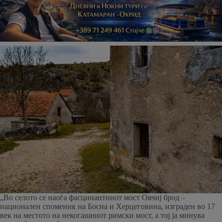
„Во селото се наоѓа фасцинантниот мост Овчиј брод –
национален споменик на Босна и Херцеговина, изграден во 17
век на местото на некогашниот римски мост, а тој ја минува