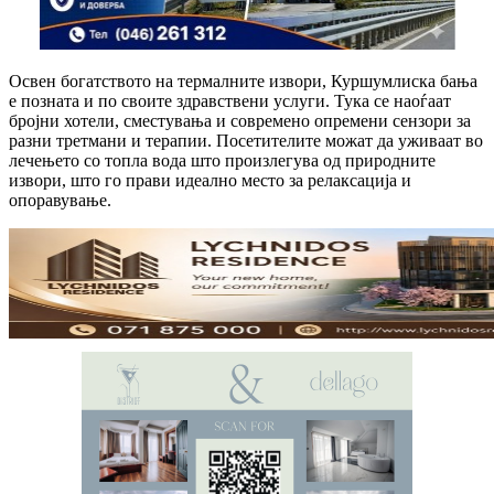
Освен богатството на термалните извори, Куршумлиска бања
е позната и по своите здравствени услуги. Тука се наоѓаат
бројни хотели, сместувања и современо опремени сензори за
разни третмани и терапии. Посетителите можат да уживаат во
лечењето со топла вода што произлегува од природните
извори, што го прави идеално место за релаксација и
опоравување.