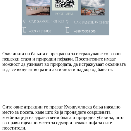
Околината на бањата е прекрасна за истражување со разни
пешачки стази и природни пејзажи. Посетителите имаат
можност да уживаат во природата, да истражуваат околината
и да се вклучат во разни активности надвор од бањата.
Сите овие атракции го прават Куршумлиска бања идеално
место за посета, каде што ќе ја пронајдете совршената
комбинација на здравствени блага и природна убавина, што
го прави идеално место за одмор и релаксација за сите
посетители.