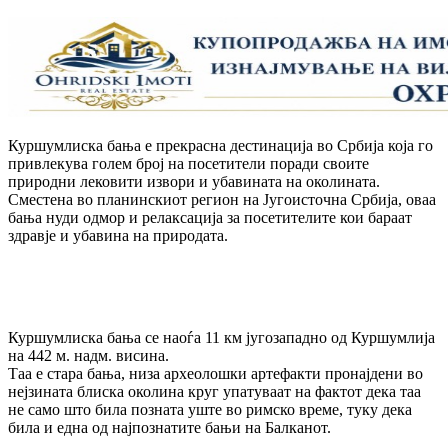
Куршумлиска бања е прекрасна дестинација во Србија која го
привлекува голем број на посетители поради своите
природни лековити извори и убавината на околината.
Сместена во планинскиот регион на Југоисточна Србија, оваа
бања нуди одмор и релаксација за посетителите кои бараат
здравје и убавина на природата.
Куршумлиска бања се наоѓа 11 км југозападно од Куршумлија
на 442 м. надм. висина.
Таа е стара бања, низа археолошки артефакти пронајдени во
нејзината блиска околина круг упатуваат на фактот дека таа
не само што била позната уште во римско време, туку дека
била и една од најпознатите бањи на Балканот.