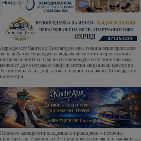
Аеродромот Чанги во Сингапур и оваа година беше прогласен
за најдобар меѓународен аеродром во светот на престижниот
натпревар SkyTrax. Ова не ги изненадува сите оние кои имаа
можност да го истражат овој гигантски авијациски центар во
Југоисточна Азија, кој зафаќа површина од околу 13 квадратни
километри.
Нивните капацитети неодамна се проширени – поточно,
просторот на Терминалот 2 е проширен и освежен, па можете да