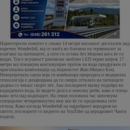
Најинтересен новитет е секако 14 метри високиот дигитален ѕид
наречен Wonderfall, кој се наоѓа во близина на терминалот за
поаѓање на патниците, а сите ги остава без зборови кога ќе го
видат. Тоа е всушност џиновски заоблен LED екран широк 17
метри кој покажува континуиран проток на вода придружен со
оригинална композиција од пијанистот Жан-Мишел Блеј.
Неверојатната сцена која ги комбинира природата и модерната
технологија е дизајнирана да ги смири сетилата на патниците
додека го чекаат својот лет. Ако погледнете малку подобро во
надојдената вода, ќе видите долга и неколку риби, како и птица
како лета над водопадот. На секои половина час започнува
специјално четириминутно шоу кое ќе ги предизвика сите
сетила. Како изгледа Wonderfall на најдобриот аеродром во
светот, погледнете го видеото на YouTube од аеродромот Чанги
подолу.