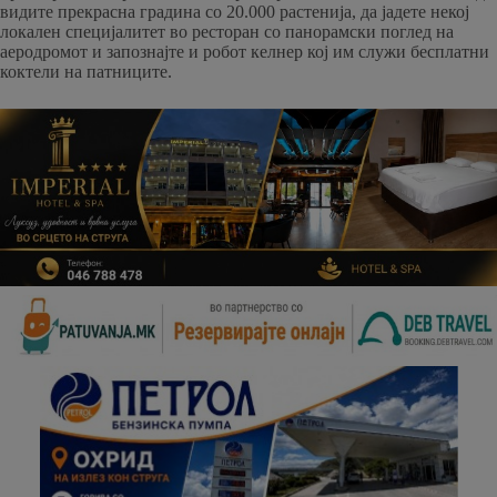
видите прекрасна градина со 20.000 растенија, да јадете некој
локален специјалитет во ресторан со панорамски поглед на
аеродромот и запознајте и робот келнер кој им служи бесплатни
коктели на патниците.