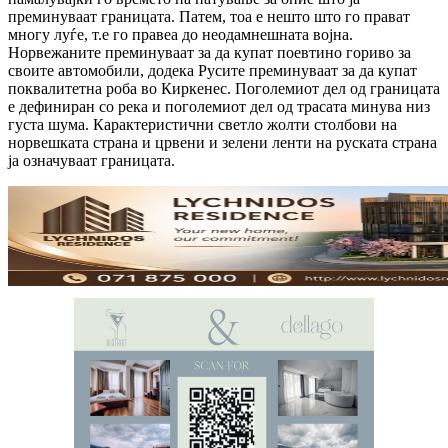
преминуваат границата. Патем, тоа е нешто што го прават
многу луѓе, т.е го правеа до неодамнешната војна.
Норвежаните преминуваат за да купат поевтино гориво за
своите автомобили, додека Русите преминуваат за да купат
поквалитетна роба во Киркенес. Поголемиот дел од границата
е дефиниран со река и поголемиот дел од трасата минува низ
густа шума. Карактеристични светло жолти столбови на
норвешката страна и црвени и зелени ленти на руската страна
ја означуваат границата.