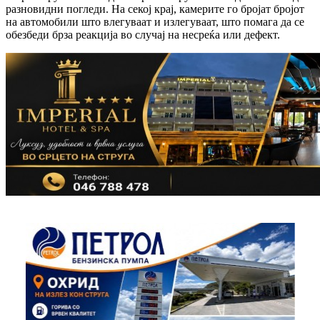
разновидни погледи. На секој крај, камерите го бројат бројот
на автомобили што влегуваат и излегуваат, што помага да се
обезбеди брза реакција во случај на несреќа или дефект.