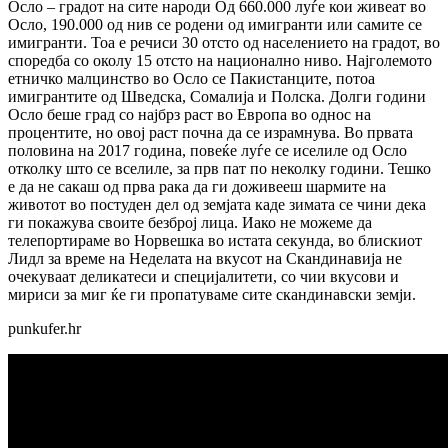
Осло – градот на сите народи Од 660.000 луѓе кои живеат во
Осло, 190.000 од нив се родени од имигранти или самите се
имигранти. Тоа е речиси 30 отсто од населението на градот, во
споредба со околу 15 отсто на национално ниво. Најголемото
етничко малцинство во Осло се Пакистанците, потоа
имигрантите од Шведска, Сомалија и Полска. Долги години
Осло беше град со најбрз раст во Европа во однос на
процентите, но овој раст почна да се израмнува. Во првата
половина на 2017 година, повеќе луѓе се иселиле од Осло
отколку што се вселиле, за прв пат по неколку години. Тешко
е да не сакаш од прва рака да ги доживееш шармите на
животот во постуден дел од земјата каде зимата се чини дека
ги покажува своите безброј лица. Иако не можеме да
телепортираме во Норвешка во истата секунда, во блискиот
Лидл за време на Неделата на вкусот на Скандинавија не
очекуваат деликатеси и специјалитети, со чии вкусови и
мириси за миг ќе ги пропатуваме сите скандинавски земји.
punkufer.hr