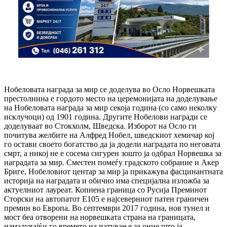
Нобеловата награда за мир се доделува во Осло Норвешката
престолнина е гордото место на церемонијата на доделување
на Нобеловата награда за мир секоја година (со само неколку
исклучоци) од 1901 година. Другите Нобелови награди се
доделуваат во Стокхолм, Шведска. Изборот на Осло ги
почитува желбите на Алфред Нобел, шведскиот хемичар кој
го остави своето богатство да ја додели наградата по неговата
смрт, а никој не е сосема сигурен зошто ја одбрал Норвешка за
наградата за мир. Сместен помеѓу градското собрание и Акер
Бриге, Нобеловиот центар за мир ја прикажува фасцинантната
историја на наградата и обично има специјална изложба за
актуелниот лауреат. Копнена граница со Русија Преминот
Сторски на автопатот Е105 е најсеверниот патен граничен
премин во Европа. Во септември 2017 година, нов тунел и
мост беа отворени на норвешката страна на границата,
намалувајќи го времето на патување за оние што ја