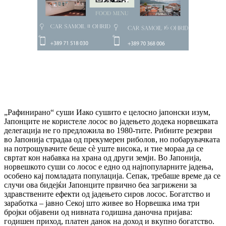
„Рафинирано“ суши Иако сушито е целосно јапонски изум,
Јапонците не користеле лосос во јадењето додека норвешката
делегација не го предложила во 1980-тите. Рибните резерви
во Јапонија страдаа од прекумерен риболов, но побарувачката
на потрошувачите беше сè уште висока, и тие мораа да се
свртат кон набавка на храна од други земји. Во Јапонија,
норвешкото суши со лосос е едно од најпопуларните јадења,
особено кај помладата популација. Сепак, требаше време да се
случи ова бидејќи Јапонците првично беа загрижени за
здравствените ефекти од јадењето сиров лосос. Богатство и
заработка – јавно Секој што живее во Норвешка има три
бројки објавени од нивната годишна даночна пријава:
годишен приход, платен данок на доход и вкупно богатство.