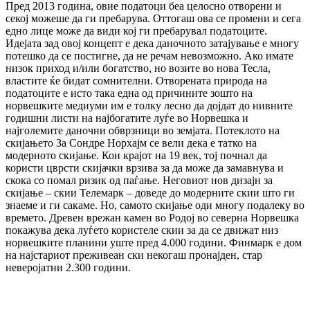
Пред 2013 година, овие податоци беа целосно отворени и
секој можеше да ги пребарува. Оттогаш ова се промени и сега
едно лице може да види кој ги пребарувал податоците.
Идејата зад овој концепт е дека даночното затајување е многу
потешко да се постигне, да не речам невозможно. Ако имате
низок приход и/или богатство, но возите во нова Тесла,
властите ќе бидат сомнителни. Отворената природа на
податоците е исто така една од причините зошто на
норвешките медиуми им е толку лесно да дојдат до нивните
годишни листи на најбогатите луѓе во Норвешка и
најголемите даночни обврзници во земјата. Потеклото на
скијањето За Сондре Норхајм се вели дека е татко на
модерното скијање. Кон крајот на 19 век, тој почнал да
користи цврсти скијачки врзива за да може да замавнува и
скока со помал ризик од паѓање. Неговиот нов дизајн за
скијање – скии Телемарк – доведе до модерните скии што ги
знаеме и ги сакаме. Но, самото скијање оди многу подалеку во
времето. Древен врежан камен во Родој во северна Норвешка
покажува дека луѓето користеле скии за да се движат низ
норвешките планини уште пред 4.000 години. Финмарк е дом
на најстариот преживеан ски некогаш пронајден, стар
неверојатни 2.300 години.