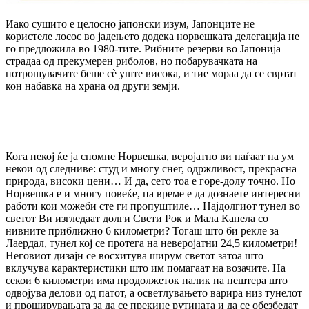
Иако сушито е целосно јапонски изум, Јапонците не
користеле лосос во јадењето додека норвешката делегација не
го предложила во 1980-тите. Рибните резерви во Јапонија
страдаа од прекумерен риболов, но побарувачката на
потрошувачите беше сè уште висока, и тие мораа да се свртат
кон набавка на храна од други земји.
Кога некој ќе ја спомне Норвешка, веројатно ви паѓаат на ум
некои од следниве: студ и многу снег, одржливост, прекрасна
природа, високи цени… И да, сето тоа е горе-долу точно. Но
Норвешка е и многу повеќе, па време е да дознаете интересни
работи кои можеби сте ги пропуштиле… Најдолгиот тунел во
светот Ви изгледаат долги Свети Рок и Мала Капела со
нивните приближно 6 километри? Тогаш што би рекле за
Лаердал, тунел кој се протега на неверојатни 24,5 километри!
Неговиот дизајн се восхитува ширум светот затоа што
вклучува карактеристики што им помагаат на возачите. На
секои 6 километри има продолжеток налик на пештера што
одвојува делови од патот, а осветлувањето варира низ тунелот
и проширувањата за да се прекине рутината и да се обезбедат