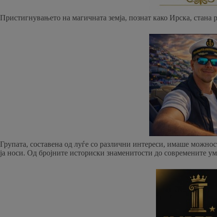
Пристигнувањето на магичната земја, познат како Ирска, стана р
Групата, составена од луѓе со различни интереси, имаше можност
ја носи. Од бројните историски знаменитости до современите ум