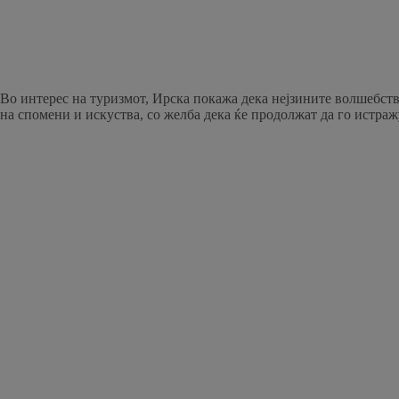
Во интерес на туризмот, Ирска покажа дека нејзините волшебства
на спомени и искуства, со желба дека ќе продолжат да го истражу