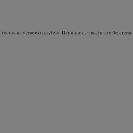
 гостоприемството на луѓето. Патниците се вратија со богатство