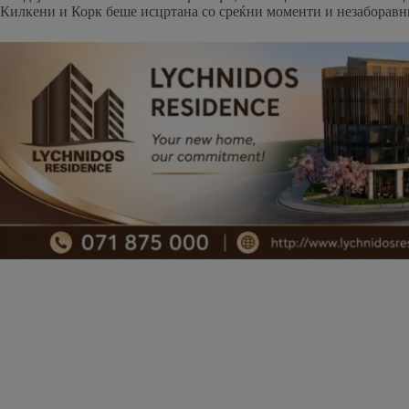
Килкени и Корк беше исцртана со среќни моменти и незаборавн