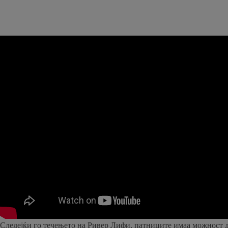
Следејќи го течењето на Ривер Лифи, патниците имаа можност д