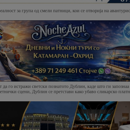
еалност за група од смели патници, кои се отворија на авантурис
 да го истражи светски познатото Дублин, каде што ги запознаа 
етнички сцени, Дублин се претстави како убаво сликарско платн