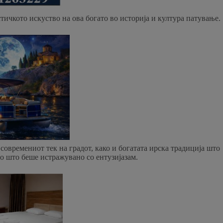
тичкото искуство на ова богато во историја и култура патување.
современиот тек на градот, како и богатата ирска традиција што
о што беше истражувано со ентузијазам.