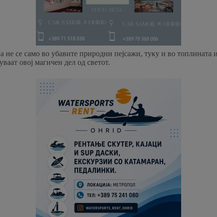
 не се само во убавите природни пејсажи, туку и во топлината и
ваат овој магичен дел од светот.