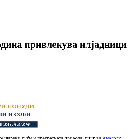
година привлекува илјадници
ите шарени куќи и прекрасната природа, пишува
Анадолу.