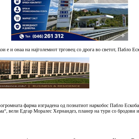
ои е и онаа на најголемиот трговец со дрога во светот, Пабло Ес
 огромната фарма изградена од познатиот наркобос Пабло Ескобар
ма“, вели Едгар Моралес Хернандез, планер на тури со бродови 