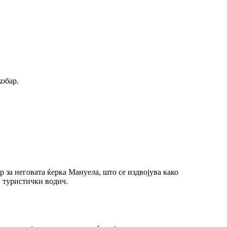
кобар.
 за неговата ќерка Мануела, што се издвојува како
и туристички водич.