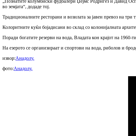
„Познатите колумбиски фудбалери Џејмс Родригез и Давид Оспин
во земјата“, додаде тој.
Традиционалните ресторани и возилата за јавен превоз на три 
Колоритните куќи бојадисани во склад со колонијалната архите
Поради богатите резерви на вода, Владата кон крајот на 1960-тит
На езерото се организираат и спортови на вода, риболов и бродс
извор:
Анадолу.
фото:
Анадолу.