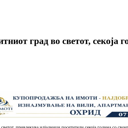
итниот град во светот, секоја 
о светот, привлекува илјадници посетители секоја година со сво