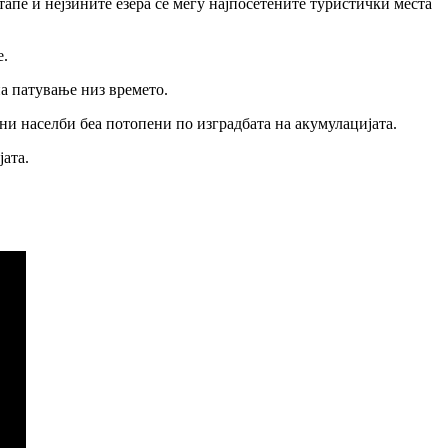
апе и нејзините езера се меѓу најпосетените туристички места
е.
а патување низ времето.
аселби беа потопени по изградбата на акумулацијата.​​​​​​​
јата.