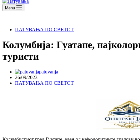
Menu
ПАТУВАЊА ПО СВЕТОТ
Колумбија: Гуатапе, најколор
туристи
patuvanja
26/09/2023
ПАТУВАЊА ПО СВЕТОТ
Колумбискиот град Гуатапе, еден од најколоритните градови в