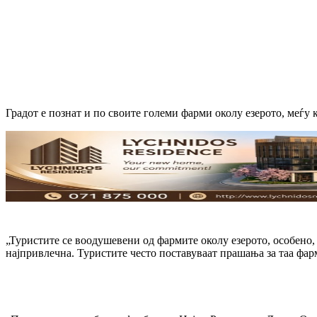
Градот е познат и по своите големи фарми околу езерото, меѓу к
„Туристите се воодушевени од фармите околу езерото, особено,
најпривлечна. Туристите често поставуваат прашања за таа фар