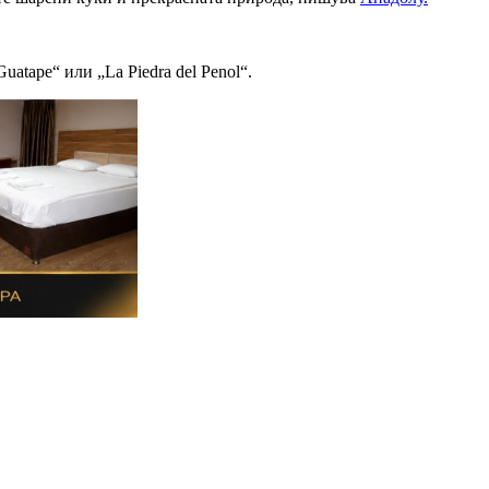
atape“ или „La Piedra del Penol“.