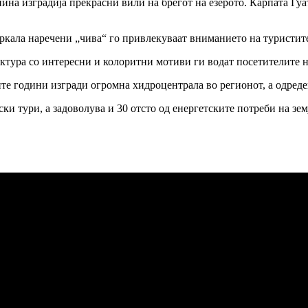
а изградија прекрасни вили на брегот на езерото. Карпата Гуат
тркала наречени „чива“ го привлекуваат вниманието на туристит
ктура со интересни и колоритни мотиви ги водат посетителите н
е години изгради огромна хидроцентрала во регионот, а одредени н
ки тури, а задоволува и 30 отсто од енергетските потреби на зем