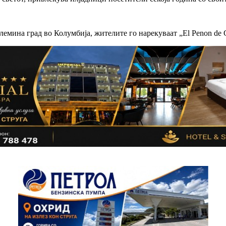
лемина град во Колумбија, жителите го нарекуваат „El Penon de Gu