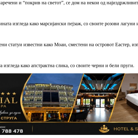
речени и “покрив на светот”, се дом на некои од најиздржливит
ината изгледа како марсијански пејзаж, со своите розови лагуни
и статуи известни како Моаи, сместени на островот Еастер, изг
 изгледа како апстрактна слика, со своите черни и бели пруги.