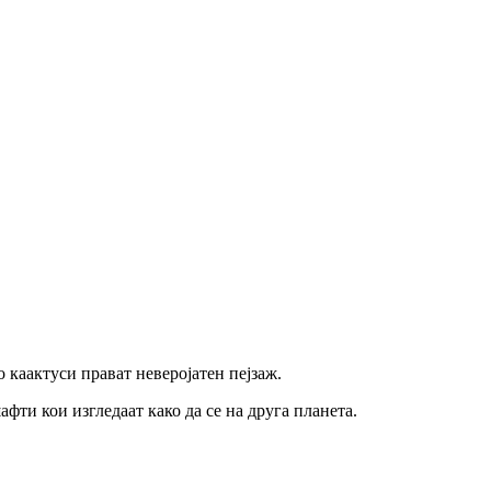
о каактуси прават неверојатен пејзаж.
фти кои изгледаат како да се на друга планета.