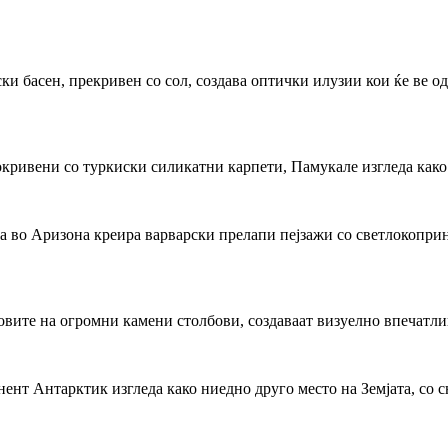
и басен, прекривен со сол, создава оптички илузии кои ќе ве одв
окривени со туркиски силикатни карпети, Памукале изгледа како
а во Аризона креира варварски прелапи пејзажи со светлокоприн
вите на огромни камени столбови, создаваат визуелно впечатлив 
нент Антарктик изгледа како ниедно друго место на Земјата, со