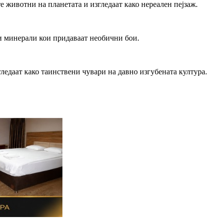
е животни на планетата и изгледаат како нереален пејзаж.
 и минерали кои придаваат необични бои.
ледаат како таинствени чувари на давно изгубената култура.