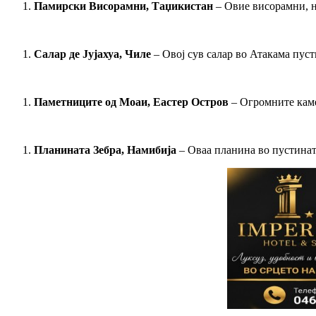
Памирски Висорамни, Таџикистан
– Овие висорамни, на
Салар де Јујахуа, Чиле
– Овој сув салар во Атакама пуст
Паметниците од Моаи, Еастер Остров
– Огромните камен
Планината Зебра, Намибија
– Оваа планина во пустината