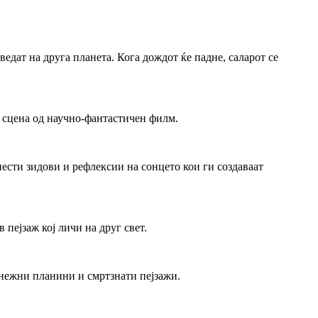
едат на друга планета. Кога дождот ќе падне, саларот се
 сцена од научно-фантастичен филм.
ести зидови и рефлексии на сонцето кои ги создаваат
пејзаж кој личи на друг свет.
 снежни планини и смртзнати пејзажи.