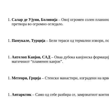
Салар де Ујуни, Боливија
– Овој огромен солен планинск
претвора во огромно огледало.
Памукале, Турција
– Бели тераси од термални извори, п
Антелоп Канјон, САД
– Оваа дубока канјонска формациј
магичниот “пламенен канјон”.
Метеори, Грција
– Стенски манастири, изградени на врво
Антарктик
– Само од себе разбира се, замрзнатиот конти