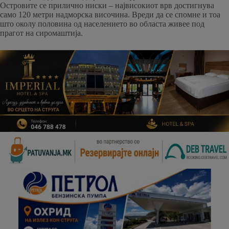
Островите се прилично ниски – највисокиот врв достигнува
само 120 метри надморска височина. Вреди да се спомне и тоа
што околу половина од населението во областа живее под
прагот на сиромаштија.