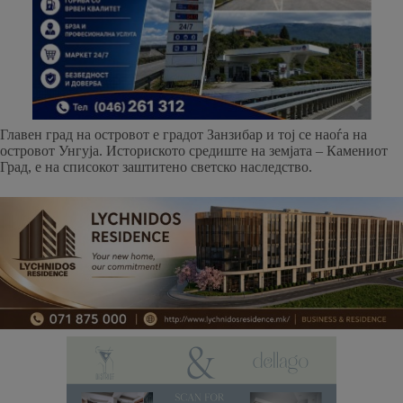
Главен град на островот е градот Занзибар и тој се наоѓа на
островот Унгуја. Историското средиште на земјата – Камениот
Град, е на списокот заштитено светско наследство.