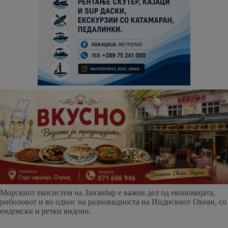
Морскиот екосистем на Занзибар е важен дел од економијата,
риболовот и во однос на разновидноста на Индискиот Океан, со
ендемски и ретки видови.