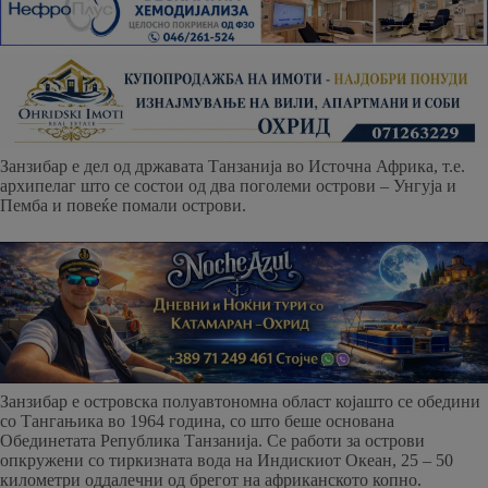
Занзибар е дел од државата Танзанија во Источна Африка, т.е.
архипелаг што се состои од два поголеми острови – Унгуја и
Пемба и повеќе помали острови.
Занзибар е островска полуавтономна област којашто се обедини
со Тангањика во 1964 година, со што беше основана
Обединетата Република Танзанија. Се работи за острови
опкружени со тиркизната вода на Индискиот Океан, 25 – 50
километри оддалечни од брегот на африканското копно.