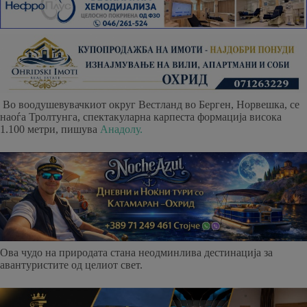
Во воодушевувачкиот округ Вестланд во Берген, Норвешка, се
наоѓа Тролтунга, спектакуларна карпеста формација висока
1.100 метри, пишува
Анадолу.
Ова чудо на природата стана неодминлива дестинација за
авантуристите од целиот свет.