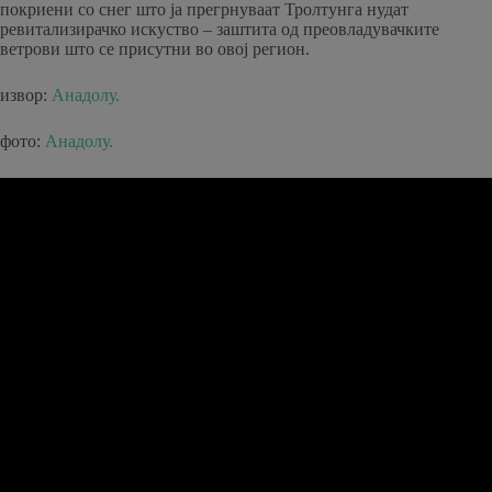
покриени со снег што ја прегрнуваат Тролтунга нудат
ревитализирачко искуство – заштита од преовладувачките
ветрови што се присутни во овој регион.
извор:
Анадолу.
фото:
Анадолу.