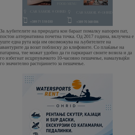
За љубителите на природата кои бараат помалку напорен пат,
постои алтернативна почетна точка. Од 2017 година, вклучена е
уште една рута која им овозможува на љубителите на
авантурите да возат поблиску до клифовите. Со плаќање на
патарина, тие можат удобно да ги паркираат своите возила и да
го избегнат исцрпувачкото 10-часовно пешачење, намалувајќи
го значително растојанието за пешачење.