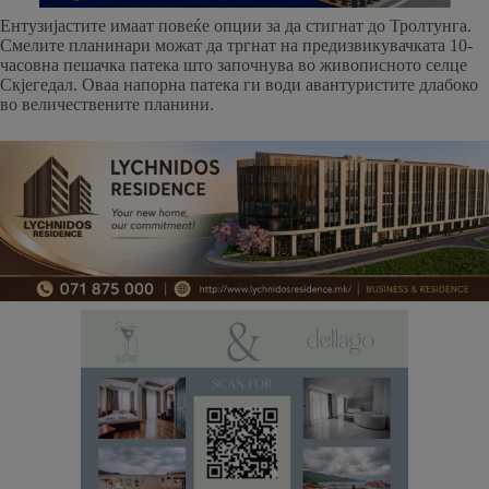
Ентузијастите имаат повеќе опции за да стигнат до Тролтунга.
Смелите планинари можат да тргнат на предизвикувачката 10-
часовна пешачка патека што започнува во живописното селце
Скјегедал. Оваа напорна патека ги води авантуристите длабоко
во величествените планини.