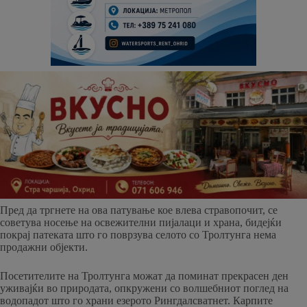
Пред да тргнете на ова патување кое влева стравопочит, се
советува носење на освежителни пијалаци и храна, бидејќи
покрај патеката што го поврзува селото со Тролтунга нема
продажни објекти.
Посетителите на Тролтунга можат да поминат прекрасен ден
уживајќи во природата, опкружени со волшебниот поглед на
водопадот што го храни езерото Рингдалсватнет. Карпите